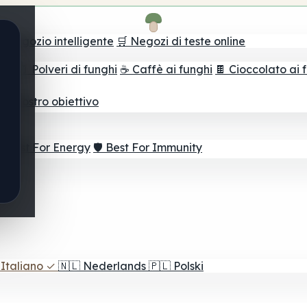
il negozio intelligente
🛒 Negozi di teste online
ghi
🫙 Polveri di funghi
☕ Caffè ai funghi
🍫 Cioccolato ai 
r il vostro obiettivo
⚡ Best For Energy
🛡️ Best For Immunity
Italiano
✓
🇳🇱
Nederlands
🇵🇱
Polski