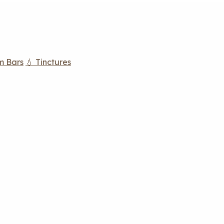
m Bars
💧 Tinctures