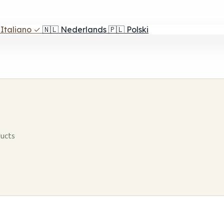
Italiano
✓
🇳🇱
Nederlands
🇵🇱
Polski
ducts