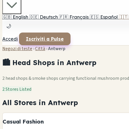
🇬🇧
English
🇩🇪
Deutsch
🇫🇷
Français
🇪🇸
Español
🇮🇹
🌙
Accedi
Iscriviti a Pulse
Negozi di teste
›
Città
›
Antwerp
🏙️ Head Shops in Antwerp
2 head shops & smoke shops carrying functional mushroom pro
2 Stores Listed
All Stores in Antwerp
Casual Fashion