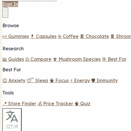
Sign In
Browse
🍬 Gummies
💊 Capsules
☕ Coffee
🍫 Chocolate
🍫 Shroo
Research
📖 Guides
⚖️ Compare
🍄 Mushroom Species
🎯 Best For
Best For
😌 Anxiety
😴 Sleep
🧠 Focus
⚡ Energy
🛡️ Immunity
Tools
📍 Store Finder
💰 Price Tracker
🧠 Quiz
🇮🇹 IT