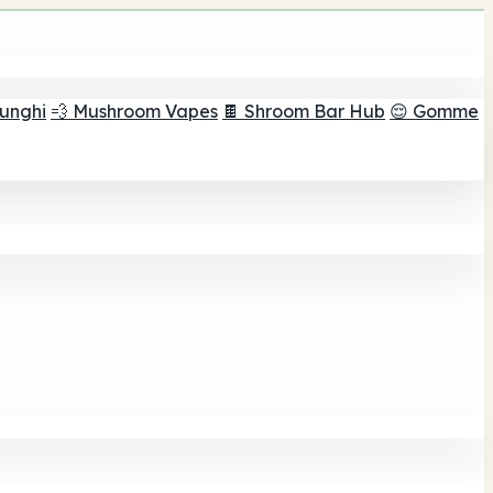
funghi
💨 Mushroom Vapes
🍫 Shroom Bar Hub
😌 Gomme