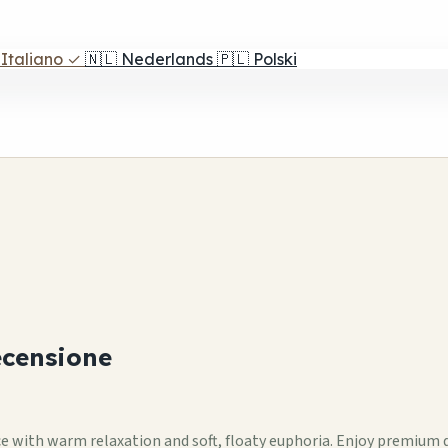
Italiano
✓
🇳🇱
Nederlands
🇵🇱
Polski
censione
 with warm relaxation and soft, floaty euphoria. Enjoy premium qu