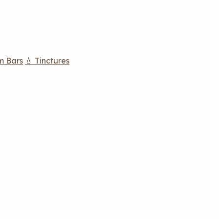
m Bars
💧 Tinctures