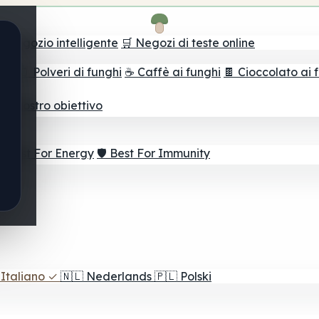
il negozio intelligente
🛒 Negozi di teste online
ghi
🫙 Polveri di funghi
☕ Caffè ai funghi
🍫 Cioccolato ai 
r il vostro obiettivo
⚡ Best For Energy
🛡️ Best For Immunity
Italiano
✓
🇳🇱
Nederlands
🇵🇱
Polski