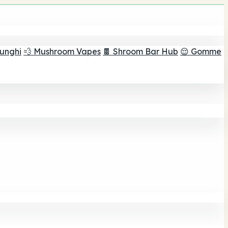
funghi
💨 Mushroom Vapes
🍫 Shroom Bar Hub
😌 Gomme