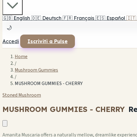
🇬🇧
English
🇩🇪
Deutsch
🇫🇷
Français
🇪🇸
Español
🇮🇹
🌙
Accedi
Iscriviti a Pulse
Home
/
Mushroom Gummies
/
MUSHROOM GUMMIES - CHERRY
Stoned Mushroom
MUSHROOM GUMMIES - CHERRY
Re
Amanita Muscaria offers a naturally mellow, dreamlike experience