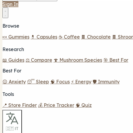
Sign In
Browse
🍬 Gummies
💊 Capsules
☕ Coffee
🍫 Chocolate
🍫 Shroo
Research
📖 Guides
⚖️ Compare
🍄 Mushroom Species
🎯 Best For
Best For
😌 Anxiety
😴 Sleep
🧠 Focus
⚡ Energy
🛡️ Immunity
Tools
📍 Store Finder
💰 Price Tracker
🧠 Quiz
🇮🇹 IT