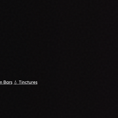
m Bars
💧 Tinctures