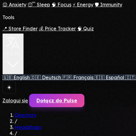
😌 Anxiety
😴 Sleep
🧠 Focus
⚡ Energy
🛡️ Immunity
Tools
📍 Store Finder
💰 Price Tracker
🧠 Quiz
🇵🇱 PL
🇬🇧
English
🇩🇪
Deutsch
🇫🇷
Français
🇪🇸
Español
🇮🇹
☀️
Zaloguj się
Dołącz do Pulse
Directory
/
Headshops
/