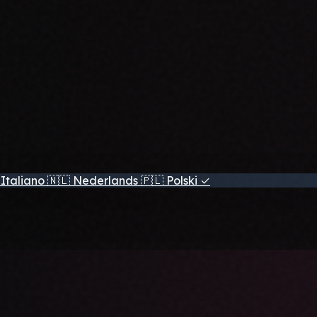
Italiano
🇳🇱
Nederlands
🇵🇱
Polski
✓