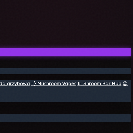
ada grzybowa
💨 Mushroom Vapes
🍫 Shroom Bar Hub
😌