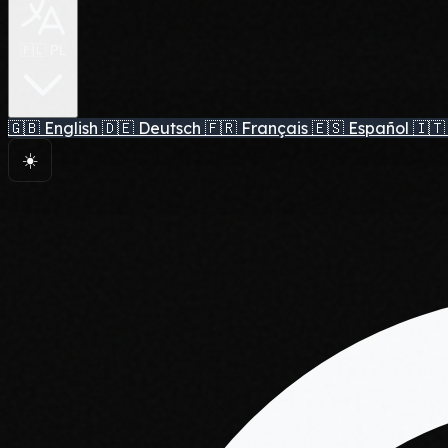
🇵🇱 PL
🇬🇧
English
🇩🇪
Deutsch
🇫🇷
Français
🇪🇸
Español
🇮🇹
☀️