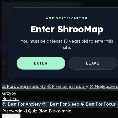
AGE VERIFICATION
Enter ShrooMap
You must be at least 18 years old to enter this
site.
Shroo
Map
Katalog
🏢 Katalog marek
📍 Wyszukiwarka sklepów internetowy
ENTER
LEAVE
Suplementy
🍬 Żelki grzybowe
💊 Kapsułki z grzybami
💧 Nalewki z g
Mood Gummies
⚖️ Porównaj produkty
💰 Promocje i rabaty
🎯 Najlepsze 
Grzyby
Best For
😌 Best For Anxiety
😴 Best For Sleep
🧠 Best For Focus
Przewodniki
Quiz
Blog
Blisko mnie