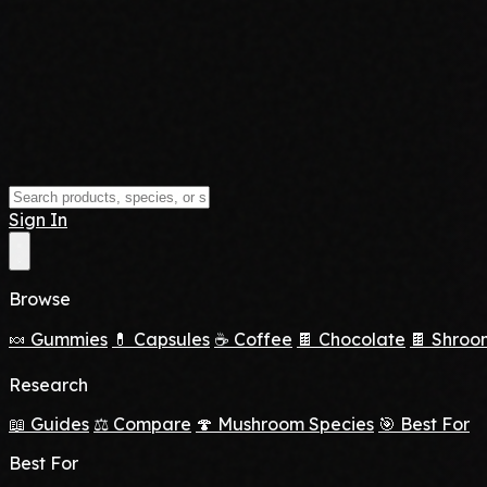
Sign In
Browse
🍬 Gummies
💊 Capsules
☕ Coffee
🍫 Chocolate
🍫 Shroo
Research
📖 Guides
⚖️ Compare
🍄 Mushroom Species
🎯 Best For
Best For