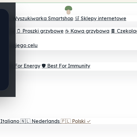
ch
🔮 Wyszukiwarka Smartshop
🛒 Sklepy internetowe
rzybów
🫙 Proszki grzybowe
☕ Kawa grzybowa
🍫 Czekol
dla twojego celu
⚡ Best For Energy
🛡️ Best For Immunity
Italiano
🇳🇱
Nederlands
🇵🇱
Polski
✓