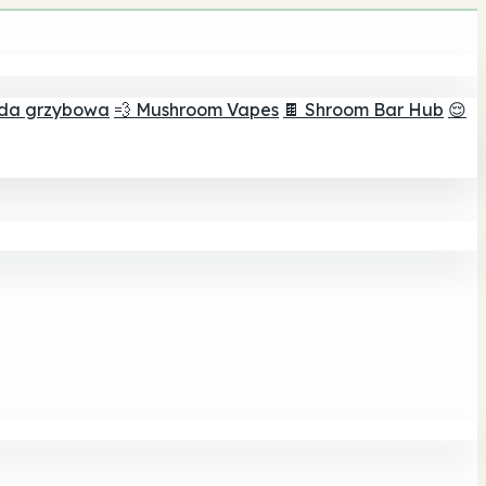
ada grzybowa
💨 Mushroom Vapes
🍫 Shroom Bar Hub
😌