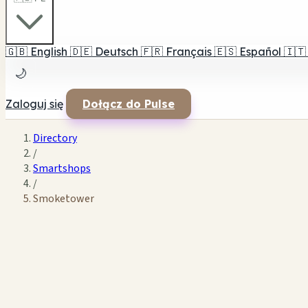
🇬🇧
English
🇩🇪
Deutsch
🇫🇷
Français
🇪🇸
Español
🇮🇹
🌙
Zaloguj się
Dołącz do Pulse
Directory
/
Smartshops
/
Smoketower