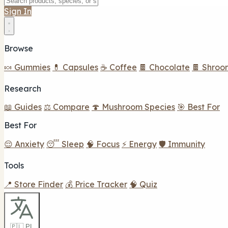
Sign In
Browse
🍬 Gummies
💊 Capsules
☕ Coffee
🍫 Chocolate
🍫 Shroo
Research
📖 Guides
⚖️ Compare
🍄 Mushroom Species
🎯 Best For
Best For
😌 Anxiety
😴 Sleep
🧠 Focus
⚡ Energy
🛡️ Immunity
Tools
📍 Store Finder
💰 Price Tracker
🧠 Quiz
🇵🇱 PL