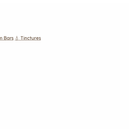
m Bars
💧 Tinctures