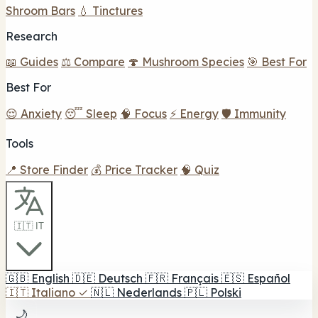
Shroom Bars
💧 Tinctures
Research
📖 Guides
⚖️ Compare
🍄 Mushroom Species
🎯 Best For
Best For
😌 Anxiety
😴 Sleep
🧠 Focus
⚡ Energy
🛡️ Immunity
Tools
📍 Store Finder
💰 Price Tracker
🧠 Quiz
🇮🇹 IT
🇬🇧
English
🇩🇪
Deutsch
🇫🇷
Français
🇪🇸
Español
🇮🇹
Italiano
✓
🇳🇱
Nederlands
🇵🇱
Polski
🌙