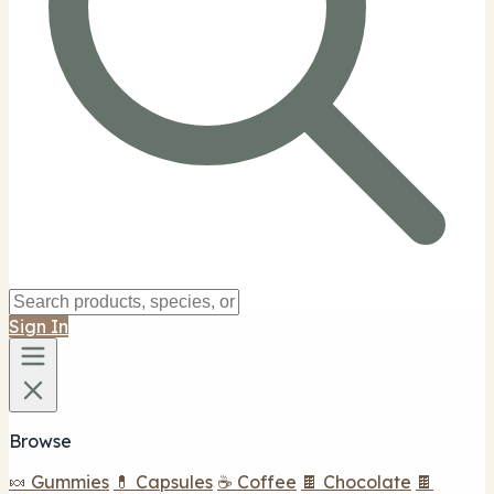
Sign In
Browse
🍬 Gummies
💊 Capsules
☕ Coffee
🍫 Chocolate
🍫