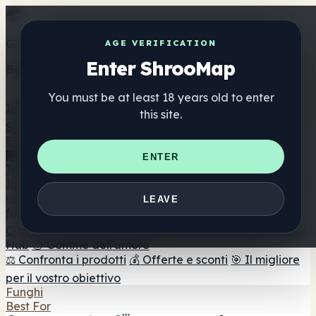
Get the ShrooMap app
AGE VERIFICATION
Enter ShrooMap
Better than mobile web — one tap away
You must be at least 18 years old to enter
Install
this site.
Shroo
Map
Elenco
🏢 Elenco dei marchi
📍 Trova il negozio di testa
🔮
ENTER
Trova il negozio intelligente
🛒 Negozi di teste online
Integratori
🍬 Gomme ai funghi
💊 Capsule di funghi
💧 Tinture di
LEAVE
funghi
🫙 Polveri di funghi
☕ Caffè ai funghi
🍫
Cioccolato ai funghi
💨 Mushroom Vapes
🍫 Shroom Bar
Hub
😌 Gomme dell'umore
⚖️ Confronta i prodotti
💰 Offerte e sconti
🎯 Il migliore
per il vostro obiettivo
Funghi
Best For