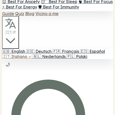
😌 Best For Anxiety
😴 Best For Sleep
🧠 Best For Focus
⚡ Best For Energy
🛡️ Best For Immunity
Guide
Quiz
Blog
Vicino a me
🇮🇹 IT
🇬🇧
English
🇩🇪
Deutsch
🇫🇷
Français
🇪🇸
Español
🇮🇹
Italiano
✓
🇳🇱
Nederlands
🇵🇱
Polski
🌙