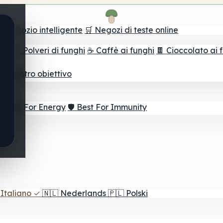
il negozio intelligente
🛒 Negozi di teste online
ghi
🫙 Polveri di funghi
☕ Caffè ai funghi
🍫 Cioccolato ai 
r il vostro obiettivo
⚡ Best For Energy
🛡️ Best For Immunity
Italiano
✓
🇳🇱
Nederlands
🇵🇱
Polski