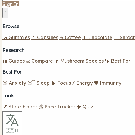
Sign In
Browse
🍬 Gummies
💊 Capsules
☕ Coffee
🍫 Chocolate
🍫 Shroo
Research
📖 Guides
⚖️ Compare
🍄 Mushroom Species
🎯 Best For
Best For
😌 Anxiety
😴 Sleep
🧠 Focus
⚡ Energy
🛡️ Immunity
Tools
📍 Store Finder
💰 Price Tracker
🧠 Quiz
🇮🇹 IT