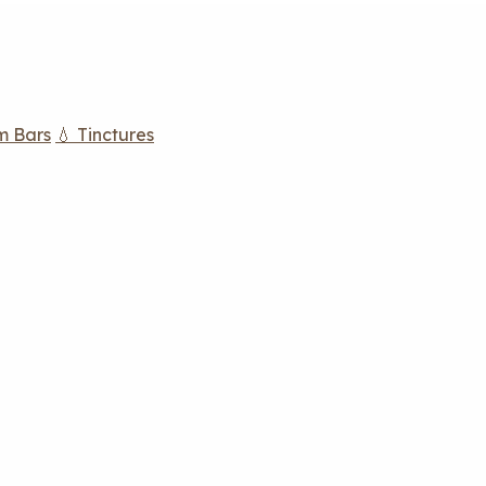
m Bars
💧 Tinctures