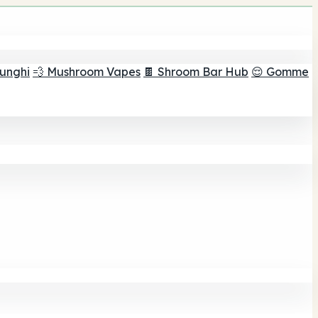
funghi
💨 Mushroom Vapes
🍫 Shroom Bar Hub
😌 Gomme