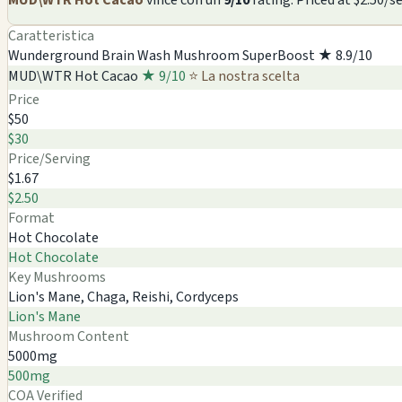
Caratteristica
Wunderground Brain Wash Mushroom SuperBoost
★ 8.9/10
MUD\WTR Hot Cacao
★ 9/10
⭐ La nostra scelta
Price
$50
$30
Price/Serving
$1.67
$2.50
Format
Hot Chocolate
Hot Chocolate
Key Mushrooms
Lion's Mane, Chaga, Reishi, Cordyceps
Lion's Mane
Mushroom Content
5000mg
500mg
COA Verified