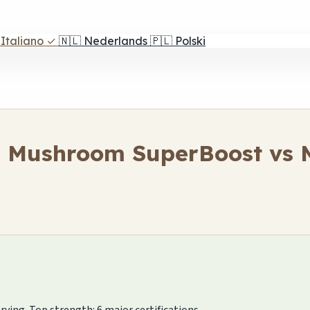
Italiano
✓
🇳🇱
Nederlands
🇵🇱
Polski
 Mushroom SuperBoost vs
erving. Top strength: 6 major certifications.