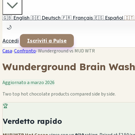
🇬🇧
English
🇩🇪
Deutsch
🇫🇷
Français
🇪🇸
Español
🇮🇹
🌙
Accedi
Iscriviti a Pulse
Casa
›
Confronto
›
Wunderground vs MUD WTR
Wunderground Brain Wash
Aggiornato a marzo 2026
Two top hot chocolate products compared side by side.
🏆
Verdetto rapido
MUD\WTR Hot Cacao
vince con un
9/10
rating. Priced at $2.50/s