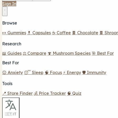
Sign In
Browse
🍬 Gummies
💊 Capsules
☕ Coffee
🍫 Chocolate
🍫 Shroo
Research
📖 Guides
⚖️ Compare
🍄 Mushroom Species
🎯 Best For
Best For
😌 Anxiety
😴 Sleep
🧠 Focus
⚡ Energy
🛡️ Immunity
Tools
📍 Store Finder
💰 Price Tracker
🧠 Quiz
🇮🇹 IT