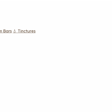
m Bars
💧 Tinctures