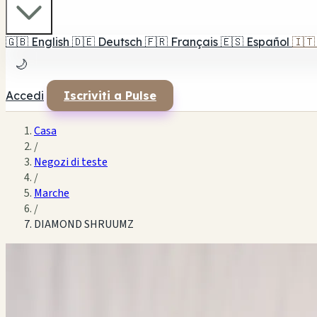
🇬🇧
English
🇩🇪
Deutsch
🇫🇷
Français
🇪🇸
Español
🇮🇹
🌙
Accedi
Iscriviti a Pulse
Casa
/
Negozi di teste
/
Marche
/
DIAMOND SHRUUMZ