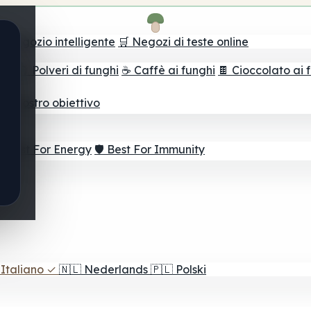
il negozio intelligente
🛒 Negozi di teste online
ghi
🫙 Polveri di funghi
☕ Caffè ai funghi
🍫 Cioccolato ai 
r il vostro obiettivo
⚡ Best For Energy
🛡️ Best For Immunity
Italiano
✓
🇳🇱
Nederlands
🇵🇱
Polski