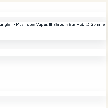
funghi
💨 Mushroom Vapes
🍫 Shroom Bar Hub
😌 Gomme