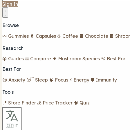
Sign In
Browse
🍬 Gummies
💊 Capsules
☕ Coffee
🍫 Chocolate
🍫 Shroo
Research
📖 Guides
⚖️ Compare
🍄 Mushroom Species
🎯 Best For
Best For
😌 Anxiety
😴 Sleep
🧠 Focus
⚡ Energy
🛡️ Immunity
Tools
📍 Store Finder
💰 Price Tracker
🧠 Quiz
🇮🇹 IT