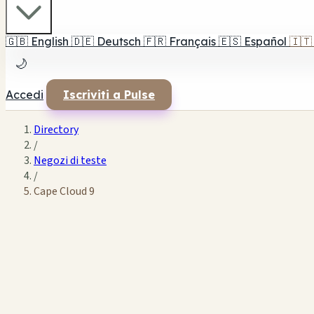
🇬🇧
English
🇩🇪
Deutsch
🇫🇷
Français
🇪🇸
Español
🇮🇹
🌙
Accedi
Iscriviti a Pulse
Directory
/
Negozi di teste
/
Cape Cloud 9