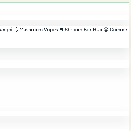
funghi
💨 Mushroom Vapes
🍫 Shroom Bar Hub
😌 Gomme