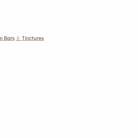
m Bars
💧 Tinctures