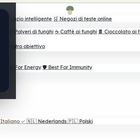
il negozio intelligente
🛒 Negozi di teste online
ghi
🫙 Polveri di funghi
☕ Caffè ai funghi
🍫 Cioccolato ai 
r il vostro obiettivo
⚡ Best For Energy
🛡️ Best For Immunity
Italiano
✓
🇳🇱
Nederlands
🇵🇱
Polski