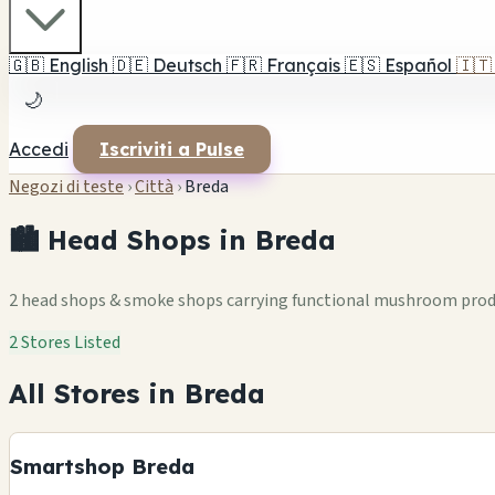
🇬🇧
English
🇩🇪
Deutsch
🇫🇷
Français
🇪🇸
Español
🇮🇹
🌙
Accedi
Iscriviti a Pulse
Negozi di teste
›
Città
›
Breda
🏙️ Head Shops in Breda
2 head shops & smoke shops carrying functional mushroom pro
2 Stores Listed
All Stores in Breda
Smartshop Breda