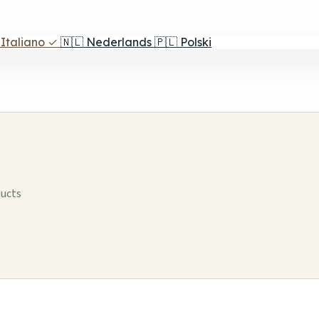
Italiano
✓
🇳🇱
Nederlands
🇵🇱
Polski
ducts