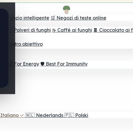
il negozio intelligente
🛒 Negozi di teste online
ghi
🫙 Polveri di funghi
☕ Caffè ai funghi
🍫 Cioccolato ai 
r il vostro obiettivo
⚡ Best For Energy
🛡️ Best For Immunity
Italiano
✓
🇳🇱
Nederlands
🇵🇱
Polski