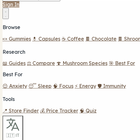
Sign In
Browse
🍬 Gummies
💊 Capsules
☕ Coffee
🍫 Chocolate
🍫 Shroo
Research
📖 Guides
⚖️ Compare
🍄 Mushroom Species
🎯 Best For
Best For
😌 Anxiety
😴 Sleep
🧠 Focus
⚡ Energy
🛡️ Immunity
Tools
📍 Store Finder
💰 Price Tracker
🧠 Quiz
🇮🇹 IT