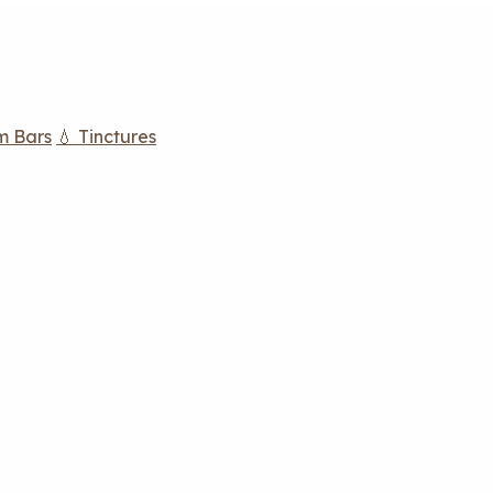
m Bars
💧 Tinctures