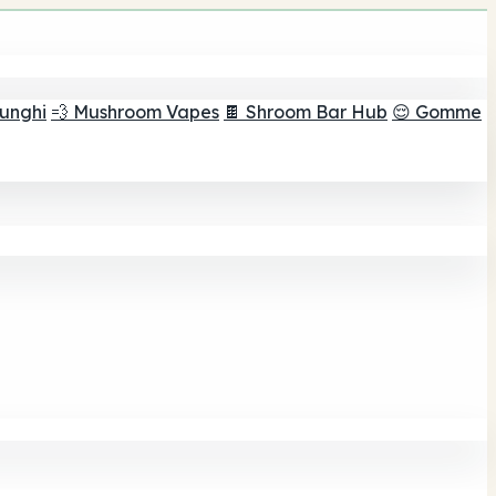
funghi
💨 Mushroom Vapes
🍫 Shroom Bar Hub
😌 Gomme