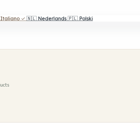
Italiano
✓
🇳🇱
Nederlands
🇵🇱
Polski
ducts