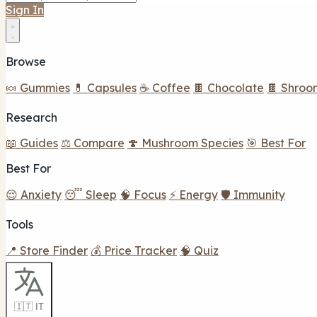
Sign In
Browse
🍬 Gummies
💊 Capsules
☕ Coffee
🍫 Chocolate
🍫 Shroo
Research
📖 Guides
⚖️ Compare
🍄 Mushroom Species
🎯 Best For
Best For
😌 Anxiety
😴 Sleep
🧠 Focus
⚡ Energy
🛡️ Immunity
Tools
📍 Store Finder
💰 Price Tracker
🧠 Quiz
🇮🇹 IT