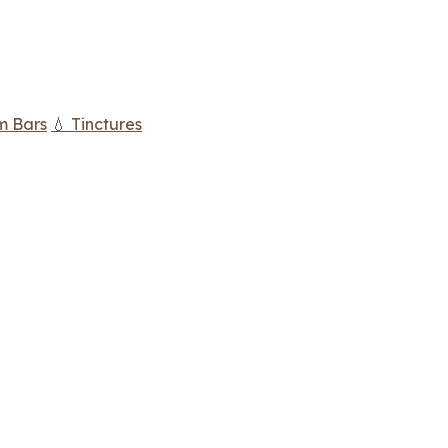
m Bars
💧 Tinctures