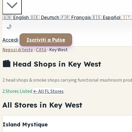
🇬🇧
English
🇩🇪
Deutsch
🇫🇷
Français
🇪🇸
Español
🇮🇹
🌙
Accedi
Iscriviti a Pulse
Negozi di teste
›
Città
›
Key West
🏙️ Head Shops in Key West
2 head shops & smoke shops carrying functional mushroom pro
2 Stores Listed
← All FL Stores
All Stores in Key West
Island Mystique