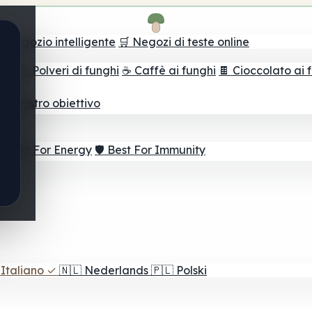
il negozio intelligente
🛒 Negozi di teste online
ghi
🫙 Polveri di funghi
☕ Caffè ai funghi
🍫 Cioccolato ai 
r il vostro obiettivo
⚡ Best For Energy
🛡️ Best For Immunity
Italiano
✓
🇳🇱
Nederlands
🇵🇱
Polski