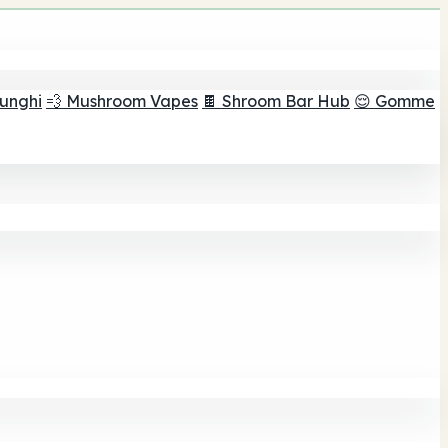
funghi
💨 Mushroom Vapes
🍫 Shroom Bar Hub
😌 Gomme