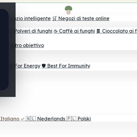
il negozio intelligente
🛒 Negozi di teste online
ghi
🫙 Polveri di funghi
☕ Caffè ai funghi
🍫 Cioccolato ai 
r il vostro obiettivo
⚡ Best For Energy
🛡️ Best For Immunity
Italiano
✓
🇳🇱
Nederlands
🇵🇱
Polski