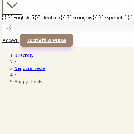
🇬🇧
English
🇩🇪
Deutsch
🇫🇷
Français
🇪🇸
Español
🇮🇹
🌙
Accedi
Iscriviti a Pulse
Directory
/
Negozi di teste
/
Happy Clouds