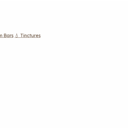
m Bars
💧 Tinctures