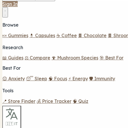
Sign In
Browse
🍬 Gummies
💊 Capsules
☕ Coffee
🍫 Chocolate
🍫 Shroo
Research
📖 Guides
⚖️ Compare
🍄 Mushroom Species
🎯 Best For
Best For
😌 Anxiety
😴 Sleep
🧠 Focus
⚡ Energy
🛡️ Immunity
Tools
📍 Store Finder
💰 Price Tracker
🧠 Quiz
🇮🇹 IT