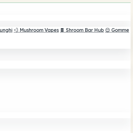
funghi
💨 Mushroom Vapes
🍫 Shroom Bar Hub
😌 Gomme