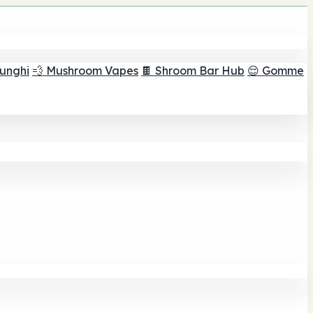
funghi
💨 Mushroom Vapes
🍫 Shroom Bar Hub
😌 Gomme