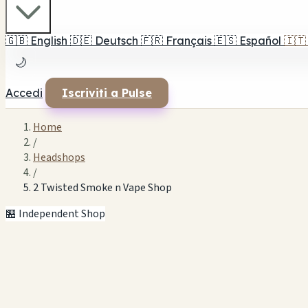
🇬🇧
English
🇩🇪
Deutsch
🇫🇷
Français
🇪🇸
Español
🇮🇹
🌙
Accedi
Iscriviti a Pulse
Home
/
Headshops
/
2 Twisted Smoke n Vape Shop
🏪 Independent Shop