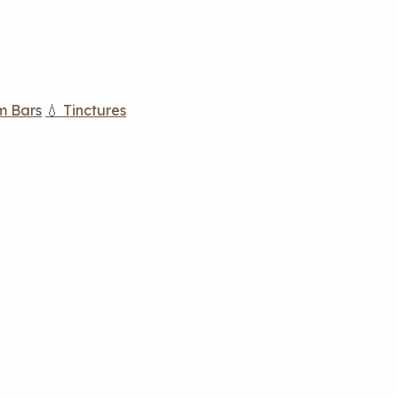
m Bars
💧 Tinctures