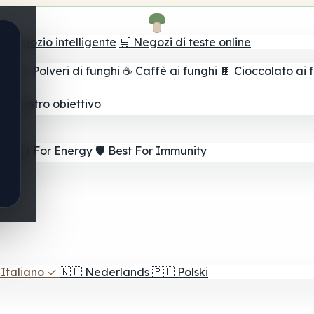
il negozio intelligente
🛒 Negozi di teste online
ghi
🫙 Polveri di funghi
☕ Caffè ai funghi
🍫 Cioccolato ai 
r il vostro obiettivo
⚡ Best For Energy
🛡️ Best For Immunity
Italiano
✓
🇳🇱
Nederlands
🇵🇱
Polski