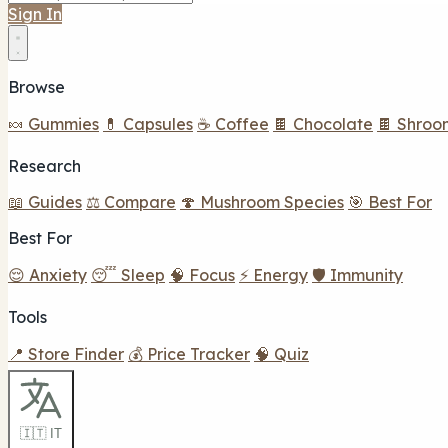
Sign In
Browse
🍬 Gummies
💊 Capsules
☕ Coffee
🍫 Chocolate
🍫 Shroo
Research
📖 Guides
⚖️ Compare
🍄 Mushroom Species
🎯 Best For
Best For
😌 Anxiety
😴 Sleep
🧠 Focus
⚡ Energy
🛡️ Immunity
Tools
📍 Store Finder
💰 Price Tracker
🧠 Quiz
🇮🇹 IT