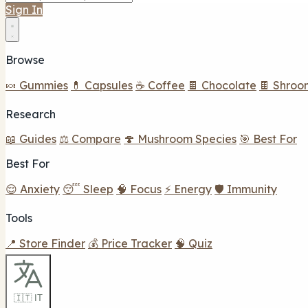
Sign In
Browse
🍬 Gummies
💊 Capsules
☕ Coffee
🍫 Chocolate
🍫 Shroo
Research
📖 Guides
⚖️ Compare
🍄 Mushroom Species
🎯 Best For
Best For
😌 Anxiety
😴 Sleep
🧠 Focus
⚡ Energy
🛡️ Immunity
Tools
📍 Store Finder
💰 Price Tracker
🧠 Quiz
🇮🇹 IT