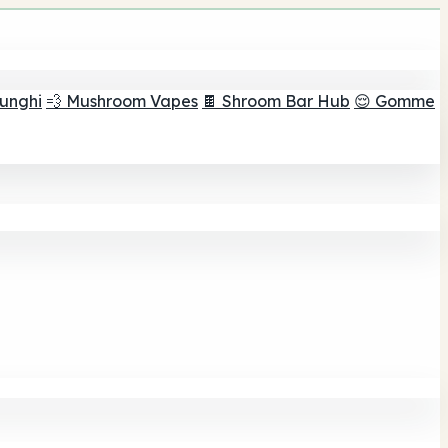
funghi
💨 Mushroom Vapes
🍫 Shroom Bar Hub
😌 Gomme