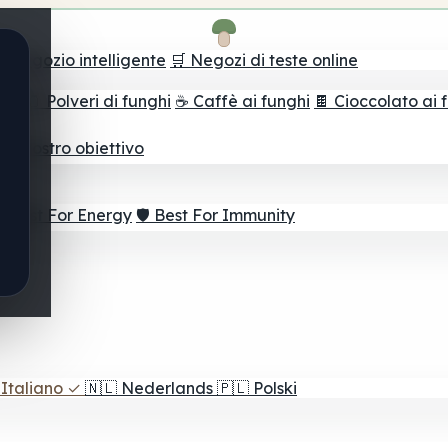
il negozio intelligente
🛒 Negozi di teste online
ghi
🫙 Polveri di funghi
☕ Caffè ai funghi
🍫 Cioccolato ai 
r il vostro obiettivo
⚡ Best For Energy
🛡️ Best For Immunity
Italiano
✓
🇳🇱
Nederlands
🇵🇱
Polski