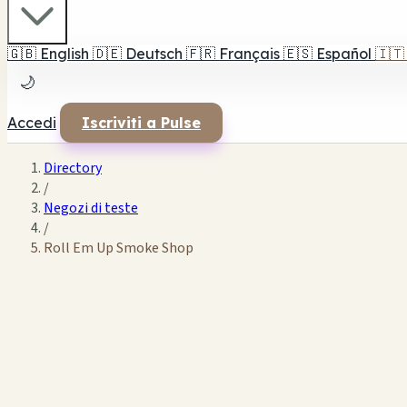
🇬🇧
English
🇩🇪
Deutsch
🇫🇷
Français
🇪🇸
Español
🇮🇹
🌙
Accedi
Iscriviti a Pulse
Directory
/
Negozi di teste
/
Roll Em Up Smoke Shop