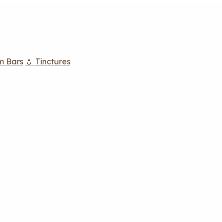
m Bars
💧 Tinctures