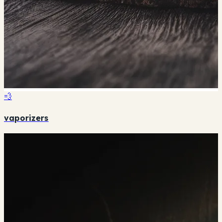
💨
vaporizers