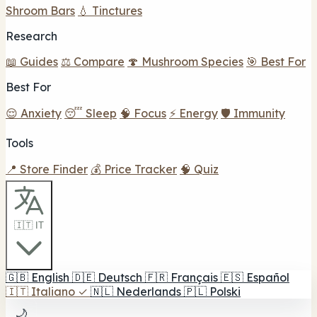
Shroom Bars
💧 Tinctures
Research
📖 Guides
⚖️ Compare
🍄 Mushroom Species
🎯 Best For
Best For
😌 Anxiety
😴 Sleep
🧠 Focus
⚡ Energy
🛡️ Immunity
Tools
📍 Store Finder
💰 Price Tracker
🧠 Quiz
🇮🇹 IT
🇬🇧
English
🇩🇪
Deutsch
🇫🇷
Français
🇪🇸
Español
🇮🇹
Italiano
✓
🇳🇱
Nederlands
🇵🇱
Polski
🌙