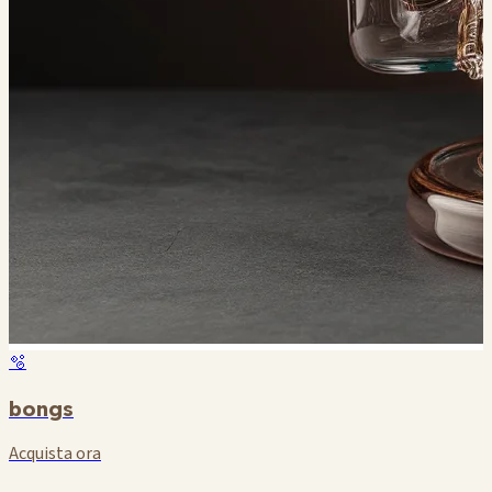
🫧
bongs
Acquista ora