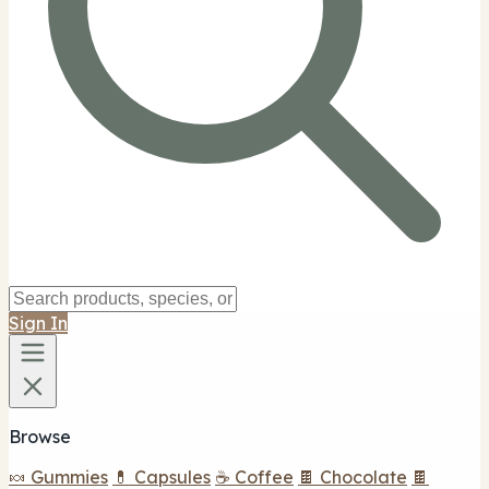
Sign In
Browse
🍬 Gummies
💊 Capsules
☕ Coffee
🍫 Chocolate
🍫