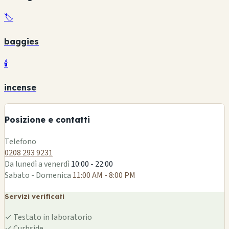
🏷️
baggies
🕯️
+
incense
−
Posizione e contatti
Leaflet
|
©
OSM
Telefono
0208 293 9231
Da lunedì a venerdì
10:00 - 22:00
Sabato - Domenica
11:00 AM - 8:00 PM
Servizi verificati
✓
Testato in laboratorio
✓
Curbside