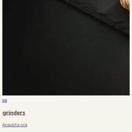
📜
grinders
Acquista ora