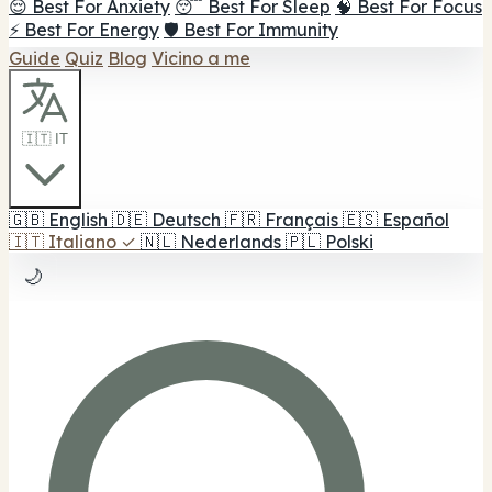
😌 Best For Anxiety
😴 Best For Sleep
🧠 Best For Focus
⚡ Best For Energy
🛡️ Best For Immunity
Guide
Quiz
Blog
Vicino a me
🇮🇹 IT
🇬🇧
English
🇩🇪
Deutsch
🇫🇷
Français
🇪🇸
Español
🇮🇹
Italiano
✓
🇳🇱
Nederlands
🇵🇱
Polski
🌙