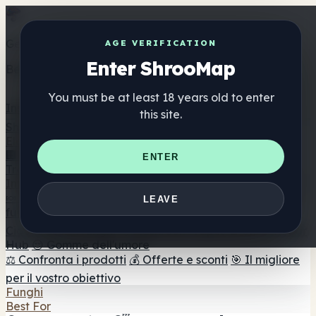
Get the ShrooMap app
AGE VERIFICATION
Enter ShrooMap
Better than mobile web — one tap away
You must be at least 18 years old to enter
Install
this site.
Shroo
Map
Elenco
🏢 Elenco dei marchi
📍 Trova il negozio di testa
🔮
ENTER
Trova il negozio intelligente
🛒 Negozi di teste online
Integratori
🍬 Gomme ai funghi
💊 Capsule di funghi
💧 Tinture di
LEAVE
funghi
🫙 Polveri di funghi
☕ Caffè ai funghi
🍫
Cioccolato ai funghi
💨 Mushroom Vapes
🍫 Shroom Bar
Hub
😌 Gomme dell'umore
⚖️ Confronta i prodotti
💰 Offerte e sconti
🎯 Il migliore
per il vostro obiettivo
Funghi
Best For