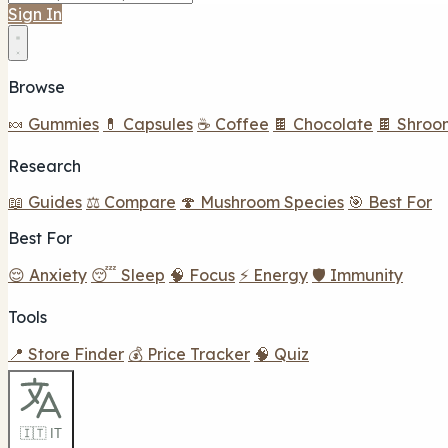
Sign In
Browse
🍬 Gummies
💊 Capsules
☕ Coffee
🍫 Chocolate
🍫 Shroo
Research
📖 Guides
⚖️ Compare
🍄 Mushroom Species
🎯 Best For
Best For
😌 Anxiety
😴 Sleep
🧠 Focus
⚡ Energy
🛡️ Immunity
Tools
📍 Store Finder
💰 Price Tracker
🧠 Quiz
🇮🇹 IT