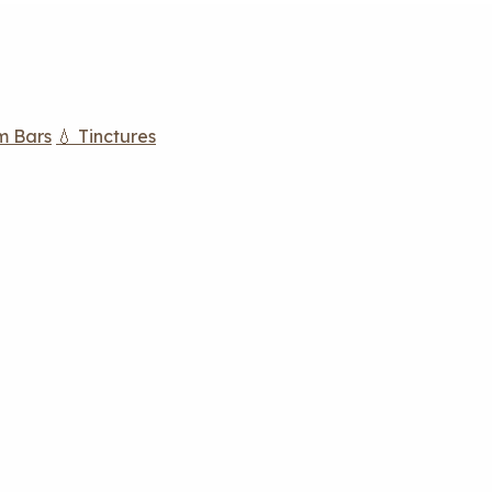
m Bars
💧 Tinctures