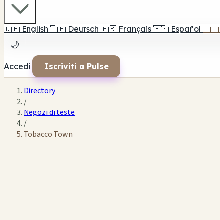
🇬🇧
English
🇩🇪
Deutsch
🇫🇷
Français
🇪🇸
Español
🇮🇹
🌙
Accedi
Iscriviti a Pulse
Directory
/
Negozi di teste
/
Tobacco Town