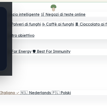
il negozio intelligente
🛒 Negozi di teste online
ghi
🫙 Polveri di funghi
☕ Caffè ai funghi
🍫 Cioccolato ai 
r il vostro obiettivo
⚡ Best For Energy
🛡️ Best For Immunity
Italiano
✓
🇳🇱
Nederlands
🇵🇱
Polski