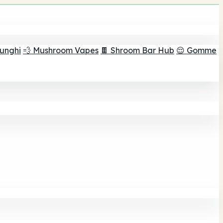
funghi
💨 Mushroom Vapes
🍫 Shroom Bar Hub
😌 Gomme