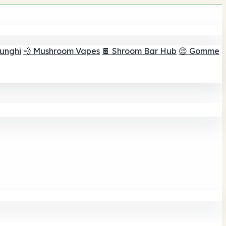
funghi
💨 Mushroom Vapes
🍫 Shroom Bar Hub
😌 Gomme