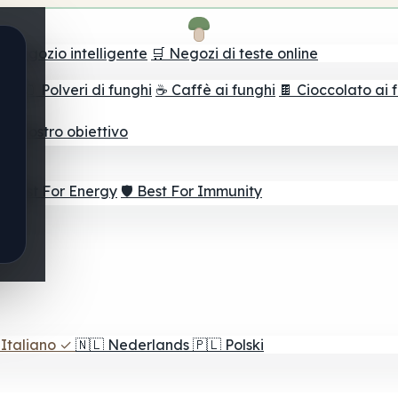
il negozio intelligente
🛒 Negozi di teste online
ghi
🫙 Polveri di funghi
☕ Caffè ai funghi
🍫 Cioccolato ai 
r il vostro obiettivo
⚡ Best For Energy
🛡️ Best For Immunity
Italiano
✓
🇳🇱
Nederlands
🇵🇱
Polski