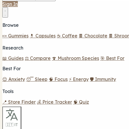
Sign In
Browse
🍬 Gummies
💊 Capsules
☕ Coffee
🍫 Chocolate
🍫 Shroo
Research
📖 Guides
⚖️ Compare
🍄 Mushroom Species
🎯 Best For
Best For
😌 Anxiety
😴 Sleep
🧠 Focus
⚡ Energy
🛡️ Immunity
Tools
📍 Store Finder
💰 Price Tracker
🧠 Quiz
🇮🇹 IT