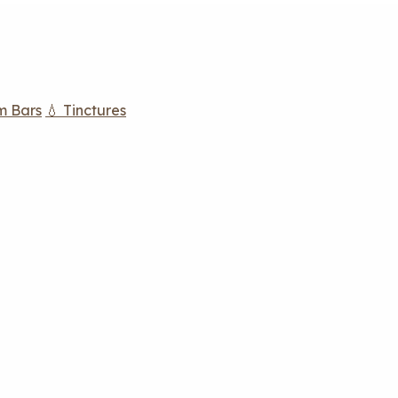
m Bars
💧 Tinctures