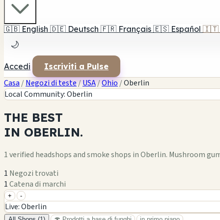
🇬🇧
English
🇩🇪
Deutsch
🇫🇷
Français
🇪🇸
Español
🇮🇹
🌙
Accedi
Iscriviti a Pulse
Casa
/
Negozi di teste
/
USA
/
Ohio
/
Oberlin
Local Community: Oberlin
THE
BEST
IN
OBERLIN.
1 verified headshops and smoke shops in Oberlin. Mushroom gum
1
Negozi trovati
1
Catena di marchi
+
-
+
Live: Oberlin
−
All Shops (1)
🍄 Prodotti a base di funghi
in primo piano