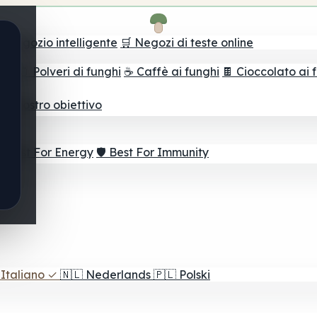
il negozio intelligente
🛒 Negozi di teste online
ghi
🫙 Polveri di funghi
☕ Caffè ai funghi
🍫 Cioccolato ai 
r il vostro obiettivo
⚡ Best For Energy
🛡️ Best For Immunity
Italiano
✓
🇳🇱
Nederlands
🇵🇱
Polski