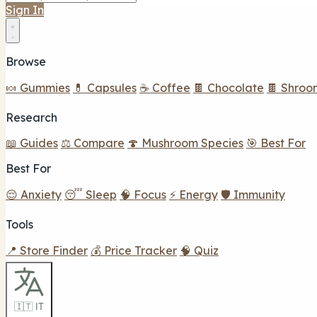
Sign In
Browse
🍬 Gummies
💊 Capsules
☕ Coffee
🍫 Chocolate
🍫 Shroo
Research
📖 Guides
⚖️ Compare
🍄 Mushroom Species
🎯 Best For
Best For
😌 Anxiety
😴 Sleep
🧠 Focus
⚡ Energy
🛡️ Immunity
Tools
📍 Store Finder
💰 Price Tracker
🧠 Quiz
🇮🇹 IT