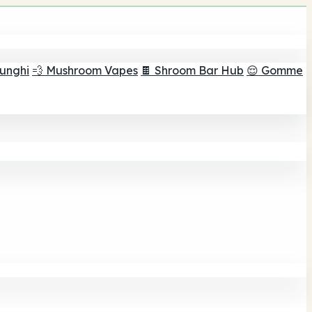
funghi
💨 Mushroom Vapes
🍫 Shroom Bar Hub
😌 Gomme