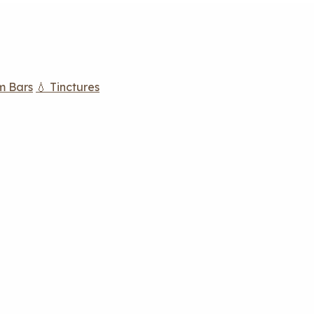
m Bars
💧 Tinctures