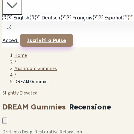
🇬🇧
English
🇩🇪
Deutsch
🇫🇷
Français
🇪🇸
Español
🇮🇹
🌙
Accedi
Iscriviti a Pulse
Home
/
Mushroom Gummies
/
DREAM Gummies
Slightly Elevated
DREAM Gummies
Recensione
Drift into Deep, Restorative Relaxation