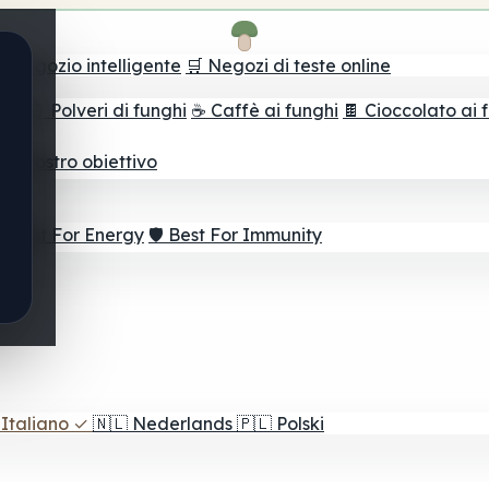
il negozio intelligente
🛒 Negozi di teste online
ghi
🫙 Polveri di funghi
☕ Caffè ai funghi
🍫 Cioccolato ai 
r il vostro obiettivo
⚡ Best For Energy
🛡️ Best For Immunity
Italiano
✓
🇳🇱
Nederlands
🇵🇱
Polski