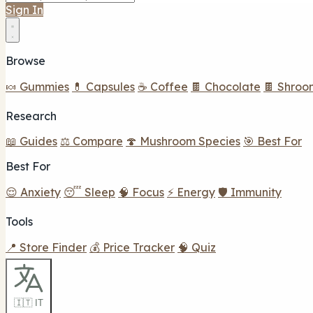
Sign In
Browse
🍬 Gummies
💊 Capsules
☕ Coffee
🍫 Chocolate
🍫 Shroo
Research
📖 Guides
⚖️ Compare
🍄 Mushroom Species
🎯 Best For
Best For
😌 Anxiety
😴 Sleep
🧠 Focus
⚡ Energy
🛡️ Immunity
Tools
📍 Store Finder
💰 Price Tracker
🧠 Quiz
🇮🇹 IT