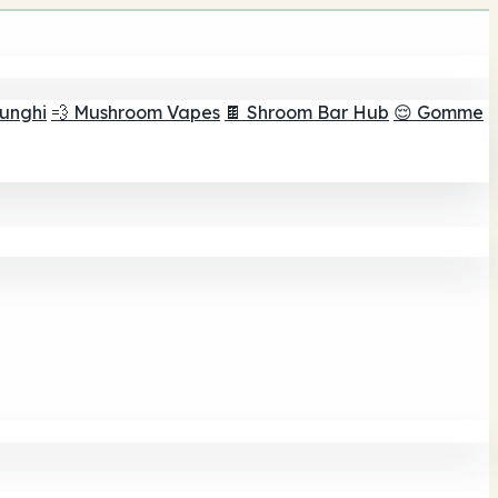
funghi
💨 Mushroom Vapes
🍫 Shroom Bar Hub
😌 Gomme