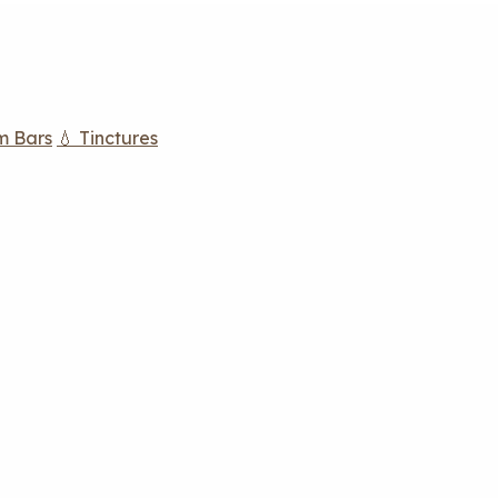
m Bars
💧 Tinctures