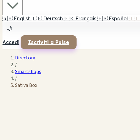
🇬🇧
English
🇩🇪
Deutsch
🇫🇷
Français
🇪🇸
Español
🇮🇹
🌙
Accedi
Iscriviti a Pulse
Directory
/
Smartshops
/
Sativa Box