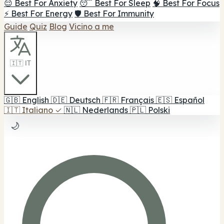
😌 Best For Anxiety
😴 Best For Sleep
🧠 Best For Focus
⚡ Best For Energy
🛡️ Best For Immunity
Guide
Quiz
Blog
Vicino a me
🇮🇹 IT
🇬🇧
English
🇩🇪
Deutsch
🇫🇷
Français
🇪🇸
Español
🇮🇹
Italiano
✓
🇳🇱
Nederlands
🇵🇱
Polski
🌙