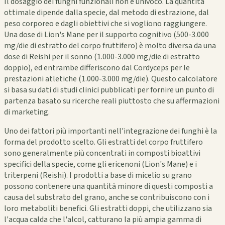
Il dosaggio dei funghi funzionali non è univoco. La quantità
ottimale dipende dalla specie, dal metodo di estrazione, dal
peso corporeo e dagli obiettivi che si vogliono raggiungere.
Una dose di Lion's Mane per il supporto cognitivo (500-3.000
mg/die di estratto del corpo fruttifero) è molto diversa da una
dose di Reishi per il sonno (1.000-3.000 mg/die di estratto
doppio), ed entrambe differiscono dal Cordyceps per le
prestazioni atletiche (1.000-3.000 mg/die). Questo calcolatore
si basa su dati di studi clinici pubblicati per fornire un punto di
partenza basato su ricerche reali piuttosto che su affermazioni
di marketing.
Uno dei fattori più importanti nell'integrazione dei funghi è la
forma del prodotto scelto. Gli estratti del corpo fruttifero
sono generalmente più concentrati in composti bioattivi
specifici della specie, come gli ericenoni (Lion's Mane) e i
triterpeni (Reishi). I prodotti a base di micelio su grano
possono contenere una quantità minore di questi composti a
causa del substrato del grano, anche se contribuiscono con i
loro metaboliti benefici. Gli estratti doppi, che utilizzano sia
l'acqua calda che l'alcol, catturano la più ampia gamma di