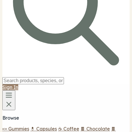
Sign In
Browse
🍬 Gummies
💊 Capsules
☕ Coffee
🍫 Chocolate
🍫