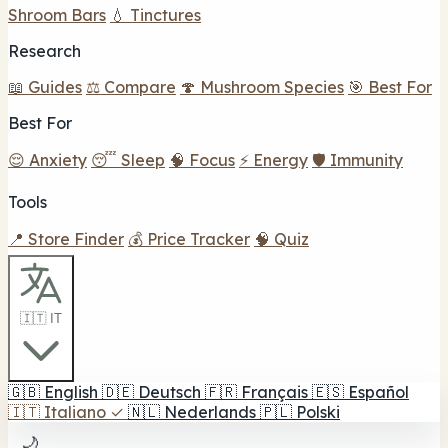
Shroom Bars
💧 Tinctures
Research
📖 Guides
⚖️ Compare
🍄 Mushroom Species
🎯 Best For
Best For
😌 Anxiety
😴 Sleep
🧠 Focus
⚡ Energy
🛡️ Immunity
Tools
📍 Store Finder
💰 Price Tracker
🧠 Quiz
🇮🇹 IT
🇬🇧
English
🇩🇪
Deutsch
🇫🇷
Français
🇪🇸
Español
🇮🇹
Italiano
✓
🇳🇱
Nederlands
🇵🇱
Polski
🌙