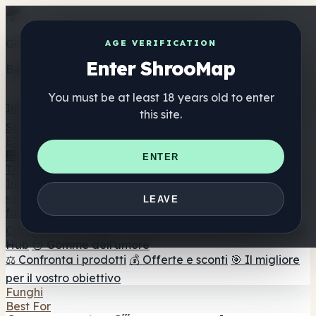
Get the ShrooMap app
AGE VERIFICATION
Enter ShrooMap
Better than mobile web — one tap away
You must be at least 18 years old to enter
Install
this site.
Shroo
Map
Elenco
🏢 Elenco dei marchi
📍 Trova il negozio di testa
🔮
ENTER
Trova il negozio intelligente
🛒 Negozi di teste online
Integratori
🍬 Gomme ai funghi
💊 Capsule di funghi
💧 Tinture di
LEAVE
funghi
🫙 Polveri di funghi
☕ Caffè ai funghi
🍫
Cioccolato ai funghi
💨 Mushroom Vapes
🍫 Shroom Bar
Hub
😌 Gomme dell'umore
⚖️ Confronta i prodotti
💰 Offerte e sconti
🎯 Il migliore
per il vostro obiettivo
Funghi
Best For