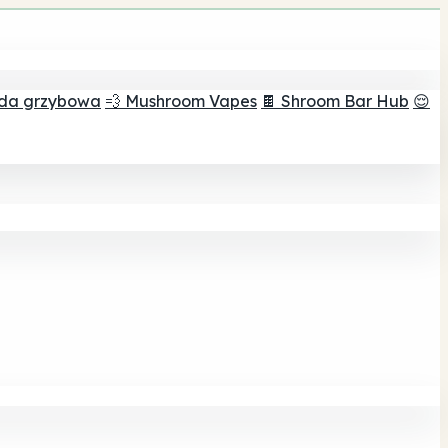
ada grzybowa
💨 Mushroom Vapes
🍫 Shroom Bar Hub
😌