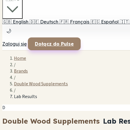
🇬🇧
English
🇩🇪
Deutsch
🇫🇷
Français
🇪🇸
Español
🇮🇹
🌙
Zaloguj się
Dołącz do Pulse
Home
/
Brands
/
Double Wood Supplements
/
Lab Results
D
Double Wood Supplements
Lab Res