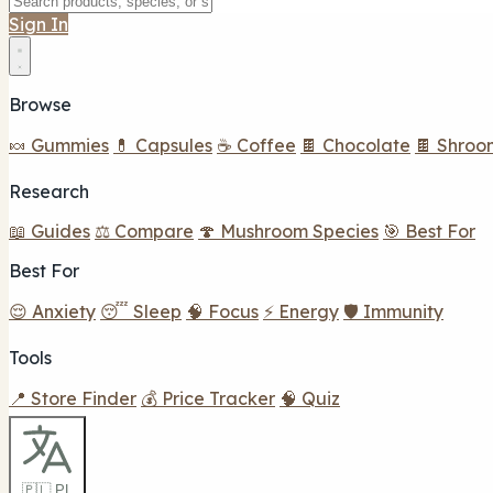
Sign In
Browse
🍬 Gummies
💊 Capsules
☕ Coffee
🍫 Chocolate
🍫 Shroo
Research
📖 Guides
⚖️ Compare
🍄 Mushroom Species
🎯 Best For
Best For
😌 Anxiety
😴 Sleep
🧠 Focus
⚡ Energy
🛡️ Immunity
Tools
📍 Store Finder
💰 Price Tracker
🧠 Quiz
🇵🇱 PL