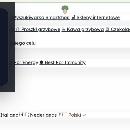
ch
🔮 Wyszukiwarka Smartshop
🛒 Sklepy internetowe
rzybów
🫙 Proszki grzybowe
☕ Kawa grzybowa
🍫 Czekol
dla twojego celu
⚡ Best For Energy
🛡️ Best For Immunity
Italiano
🇳🇱
Nederlands
🇵🇱
Polski
✓