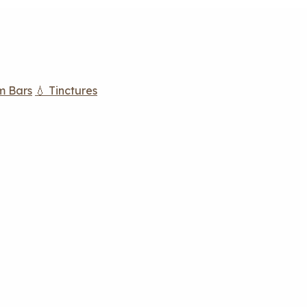
m Bars
💧 Tinctures