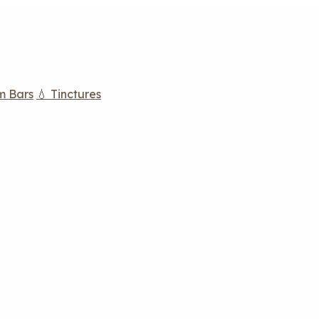
m Bars
💧 Tinctures