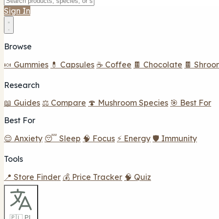
Sign In
Browse
🍬 Gummies
💊 Capsules
☕ Coffee
🍫 Chocolate
🍫 Shroo
Research
📖 Guides
⚖️ Compare
🍄 Mushroom Species
🎯 Best For
Best For
😌 Anxiety
😴 Sleep
🧠 Focus
⚡ Energy
🛡️ Immunity
Tools
📍 Store Finder
💰 Price Tracker
🧠 Quiz
🇵🇱 PL