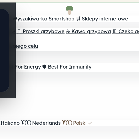
ch
🔮 Wyszukiwarka Smartshop
🛒 Sklepy internetowe
rzybów
🫙 Proszki grzybowe
☕ Kawa grzybowa
🍫 Czekol
dla twojego celu
⚡ Best For Energy
🛡️ Best For Immunity
Italiano
🇳🇱
Nederlands
🇵🇱
Polski
✓