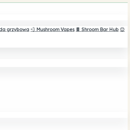
ada grzybowa
💨 Mushroom Vapes
🍫 Shroom Bar Hub
😌