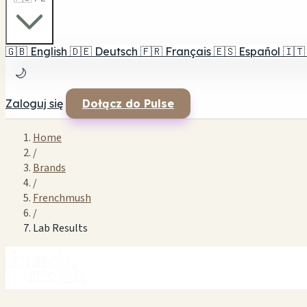
🇬🇧
English
🇩🇪
Deutsch
🇫🇷
Français
🇪🇸
Español
🇮🇹
🌙
Zaloguj się
Dołącz do Pulse
Home
/
Brands
/
Frenchmush
/
Lab Results