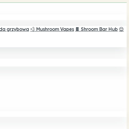
ada grzybowa
💨 Mushroom Vapes
🍫 Shroom Bar Hub
😌