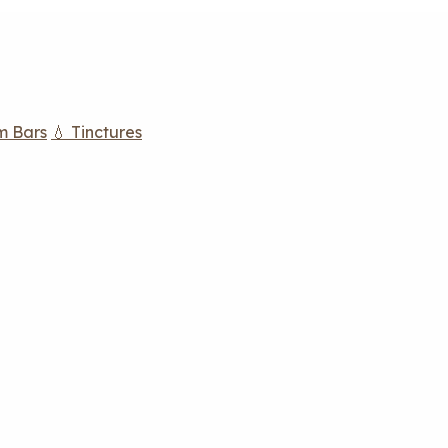
m Bars
💧 Tinctures