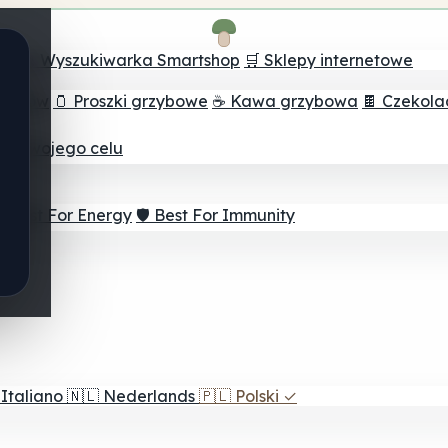
ch
🔮 Wyszukiwarka Smartshop
🛒 Sklepy internetowe
rzybów
🫙 Proszki grzybowe
☕ Kawa grzybowa
🍫 Czekol
dla twojego celu
⚡ Best For Energy
🛡️ Best For Immunity
Italiano
🇳🇱
Nederlands
🇵🇱
Polski
✓