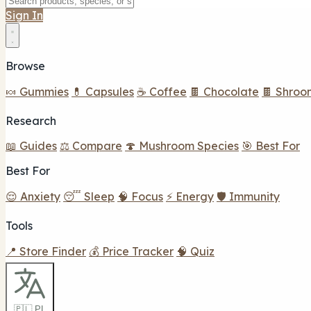
Sign In
Browse
🍬 Gummies
💊 Capsules
☕ Coffee
🍫 Chocolate
🍫 Shroo
Research
📖 Guides
⚖️ Compare
🍄 Mushroom Species
🎯 Best For
Best For
😌 Anxiety
😴 Sleep
🧠 Focus
⚡ Energy
🛡️ Immunity
Tools
📍 Store Finder
💰 Price Tracker
🧠 Quiz
🇵🇱 PL