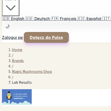
🇬🇧
English
🇩🇪
Deutsch
🇫🇷
Français
🇪🇸
Español
🇮🇹
🌙
Zaloguj się
Dołącz do Pulse
Home
/
Brands
/
Magic Mushrooms Shop
/
Lab Results