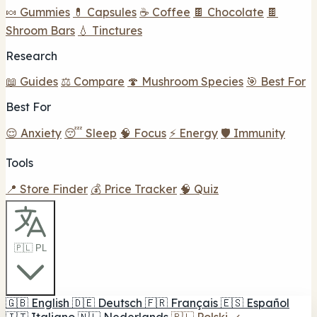
🍬 Gummies
💊 Capsules
☕ Coffee
🍫 Chocolate
🍫
Shroom Bars
💧 Tinctures
Research
📖 Guides
⚖️ Compare
🍄 Mushroom Species
🎯 Best For
Best For
😌 Anxiety
😴 Sleep
🧠 Focus
⚡ Energy
🛡️ Immunity
Tools
📍 Store Finder
💰 Price Tracker
🧠 Quiz
🇵🇱 PL
🇬🇧
English
🇩🇪
Deutsch
🇫🇷
Français
🇪🇸
Español