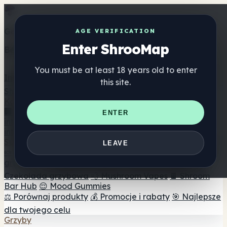
Get the ShrooMap app
AGE VERIFICATION
Enter ShrooMap
Better than mobile web — one tap away
You must be at least 18 years old to enter
Install
this site.
Shroo
Map
Katalog
🏢 Katalog marek
📍 Wyszukiwarka sklepów
ENTER
internetowych
🔮 Wyszukiwarka Smartshop
🛒 Sklepy
internetowe
Suplementy
LEAVE
🍬 Żelki grzybowe
💊 Kapsułki z grzybami
💧 Nalewki z
grzybów
🫙 Proszki grzybowe
☕ Kawa grzybowa
🍫
Czekolada grzybowa
💨 Mushroom Vapes
🍫 Shroom
Bar Hub
😌 Mood Gummies
⚖️ Porównaj produkty
💰 Promocje i rabaty
🎯 Najlepsze
dla twojego celu
Grzyby