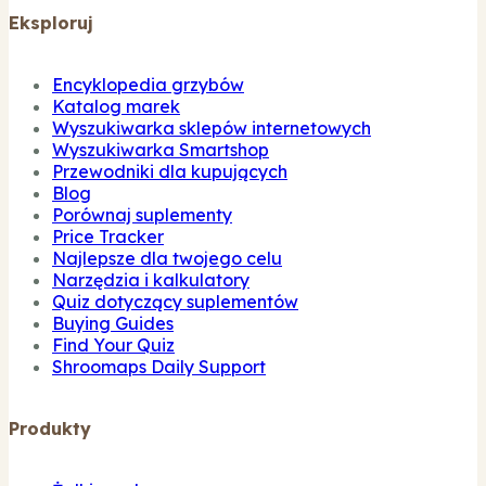
Eksploruj
Encyklopedia grzybów
Katalog marek
Wyszukiwarka sklepów internetowych
Wyszukiwarka Smartshop
Przewodniki dla kupujących
Blog
Porównaj suplementy
Price Tracker
Najlepsze dla twojego celu
Narzędzia i kalkulatory
Quiz dotyczący suplementów
Buying Guides
Find Your Quiz
Shroomaps Daily Support
Produkty