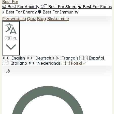
Best For
😌 Best For Anxiety
😴 Best For Sleep
🧠 Best For Focus
⚡ Best For Energy
🛡️ Best For Immunity
Przewodniki
Quiz
Blog
Blisko mnie
🇵🇱 PL
🇬🇧
English
🇩🇪
Deutsch
🇫🇷
Français
🇪🇸
Español
🇮🇹
Italiano
🇳🇱
Nederlands
🇵🇱
Polski
✓
🌙