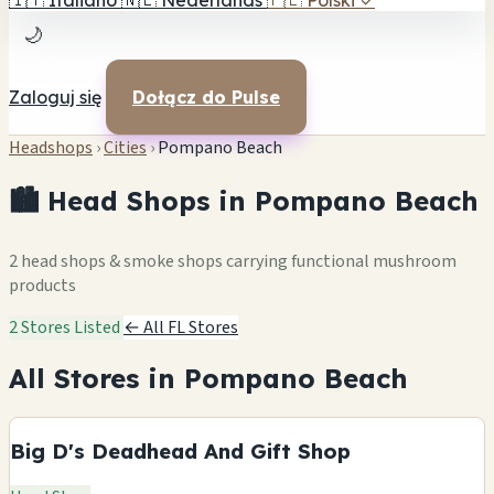
🇮🇹
Italiano
🇳🇱
Nederlands
🇵🇱
Polski
✓
🌙
Zaloguj się
Dołącz do Pulse
Headshops
›
Cities
›
Pompano Beach
🏙️ Head Shops in Pompano Beach
2 head shops & smoke shops carrying functional mushroom
products
2 Stores Listed
← All FL Stores
All Stores in Pompano Beach
Big D's Deadhead And Gift Shop