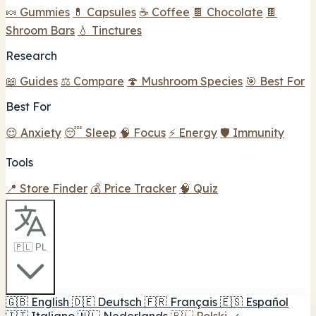
🍬 Gummies
💊 Capsules
☕ Coffee
🍫 Chocolate
🍫
Shroom Bars
💧 Tinctures
Research
📖 Guides
⚖️ Compare
🍄 Mushroom Species
🎯 Best For
Best For
😌 Anxiety
😴 Sleep
🧠 Focus
⚡ Energy
🛡️ Immunity
Tools
📍 Store Finder
💰 Price Tracker
🧠 Quiz
🇵🇱 PL
🇬🇧
English
🇩🇪
Deutsch
🇫🇷
Français
🇪🇸
Español