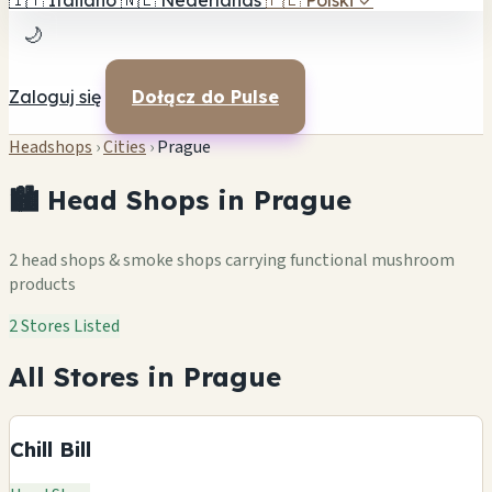
🇮🇹
Italiano
🇳🇱
Nederlands
🇵🇱
Polski
✓
🌙
Zaloguj się
Dołącz do Pulse
Headshops
›
Cities
›
Prague
🏙️ Head Shops in Prague
2 head shops & smoke shops carrying functional mushroom
products
2 Stores Listed
All Stores in Prague
Chill Bill