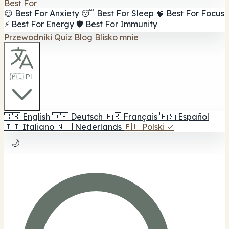
Best For
😌 Best For Anxiety
😴 Best For Sleep
🧠 Best For Focus
⚡ Best For Energy
🛡️ Best For Immunity
Przewodniki
Quiz
Blog
Blisko mnie
🇵🇱 PL
🇬🇧
English
🇩🇪
Deutsch
🇫🇷
Français
🇪🇸
Español
🇮🇹
Italiano
🇳🇱
Nederlands
🇵🇱
Polski
✓
🌙