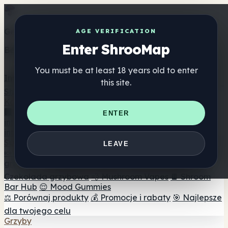
Get the ShrooMap app
AGE VERIFICATION
Enter ShrooMap
Better than mobile web — one tap away
You must be at least 18 years old to enter
Install
this site.
Shroo
Map
Katalog
🏢 Katalog marek
📍 Wyszukiwarka sklepów
ENTER
internetowych
🔮 Wyszukiwarka Smartshop
🛒 Sklepy
internetowe
Suplementy
LEAVE
🍬 Żelki grzybowe
💊 Kapsułki z grzybami
💧 Nalewki z
grzybów
🫙 Proszki grzybowe
☕ Kawa grzybowa
🍫
Czekolada grzybowa
💨 Mushroom Vapes
🍫 Shroom
Bar Hub
😌 Mood Gummies
⚖️ Porównaj produkty
💰 Promocje i rabaty
🎯 Najlepsze
dla twojego celu
Grzyby