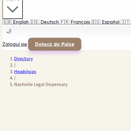
🇬🇧
English
🇩🇪
Deutsch
🇫🇷
Français
🇪🇸
Español
🇮🇹
🌙
Zaloguj się
Dołącz do Pulse
Directory
/
Headshops
/
Nashville Legal Dispensary