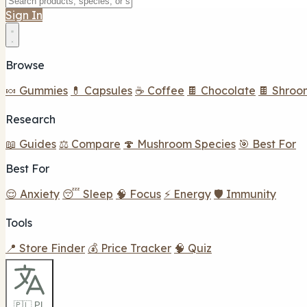
Sign In
Browse
🍬 Gummies
💊 Capsules
☕ Coffee
🍫 Chocolate
🍫 Shroo
Research
📖 Guides
⚖️ Compare
🍄 Mushroom Species
🎯 Best For
Best For
😌 Anxiety
😴 Sleep
🧠 Focus
⚡ Energy
🛡️ Immunity
Tools
📍 Store Finder
💰 Price Tracker
🧠 Quiz
🇵🇱 PL