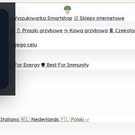
ch
🔮 Wyszukiwarka Smartshop
🛒 Sklepy internetowe
rzybów
🫙 Proszki grzybowe
☕ Kawa grzybowa
🍫 Czekol
dla twojego celu
⚡ Best For Energy
🛡️ Best For Immunity
Italiano
🇳🇱
Nederlands
🇵🇱
Polski
✓