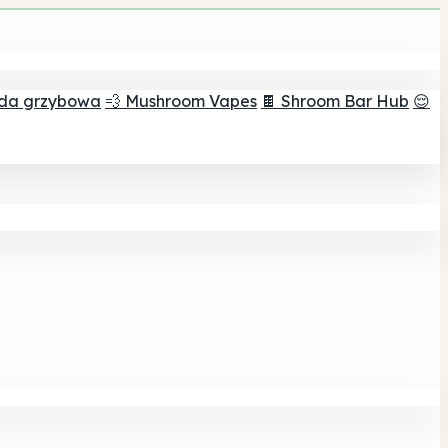
ada grzybowa
💨 Mushroom Vapes
🍫 Shroom Bar Hub
😌