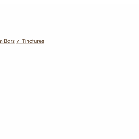
m Bars
💧 Tinctures