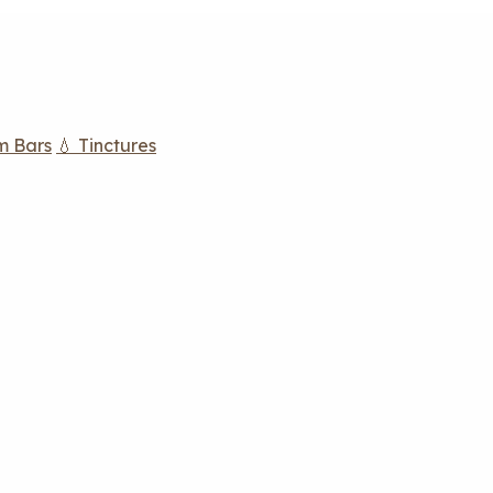
m Bars
💧 Tinctures