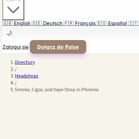
🇬🇧
English
🇩🇪
Deutsch
🇫🇷
Français
🇪🇸
Español
🇮🇹
🌙
Zaloguj się
Dołącz do Pulse
Directory
/
Headshops
/
Smoke, Cigar, and Vape Shop in Phoenix