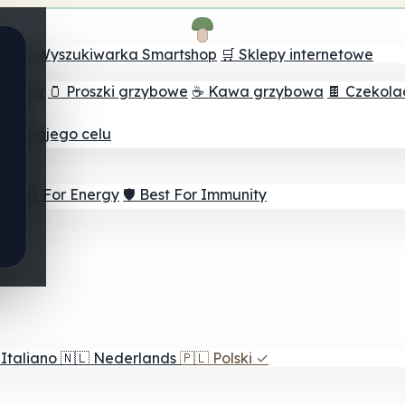
ch
🔮 Wyszukiwarka Smartshop
🛒 Sklepy internetowe
rzybów
🫙 Proszki grzybowe
☕ Kawa grzybowa
🍫 Czekol
dla twojego celu
⚡ Best For Energy
🛡️ Best For Immunity
Italiano
🇳🇱
Nederlands
🇵🇱
Polski
✓