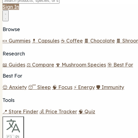
Sign In
Browse
🍬 Gummies
💊 Capsules
☕ Coffee
🍫 Chocolate
🍫 Shroo
Research
📖 Guides
⚖️ Compare
🍄 Mushroom Species
🎯 Best For
Best For
😌 Anxiety
😴 Sleep
🧠 Focus
⚡ Energy
🛡️ Immunity
Tools
📍 Store Finder
💰 Price Tracker
🧠 Quiz
🇵🇱 PL