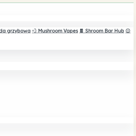
ada grzybowa
💨 Mushroom Vapes
🍫 Shroom Bar Hub
😌