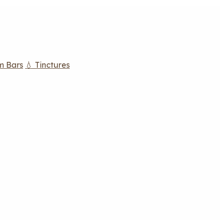
m Bars
💧 Tinctures