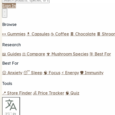
Sign In
Browse
🍬 Gummies
💊 Capsules
☕ Coffee
🍫 Chocolate
🍫 Shroo
Research
📖 Guides
⚖️ Compare
🍄 Mushroom Species
🎯 Best For
Best For
😌 Anxiety
😴 Sleep
🧠 Focus
⚡ Energy
🛡️ Immunity
Tools
📍 Store Finder
💰 Price Tracker
🧠 Quiz
🇵🇱 PL