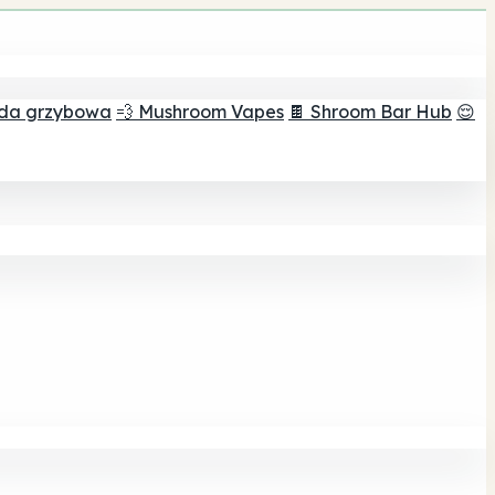
ada grzybowa
💨 Mushroom Vapes
🍫 Shroom Bar Hub
😌