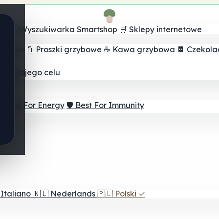
ch
🔮 Wyszukiwarka Smartshop
🛒 Sklepy internetowe
rzybów
🫙 Proszki grzybowe
☕ Kawa grzybowa
🍫 Czekol
dla twojego celu
⚡ Best For Energy
🛡️ Best For Immunity
Italiano
🇳🇱
Nederlands
🇵🇱
Polski
✓