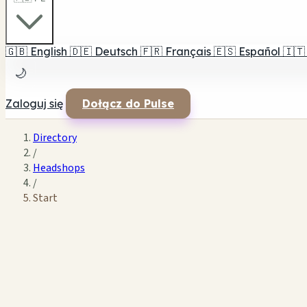
🇬🇧
English
🇩🇪
Deutsch
🇫🇷
Français
🇪🇸
Español
🇮🇹
🌙
Zaloguj się
Dołącz do Pulse
Directory
/
Headshops
/
Start