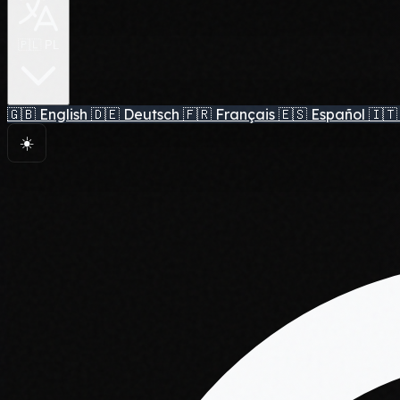
🇵🇱 PL
🇬🇧
English
🇩🇪
Deutsch
🇫🇷
Français
🇪🇸
Español
🇮🇹
☀️