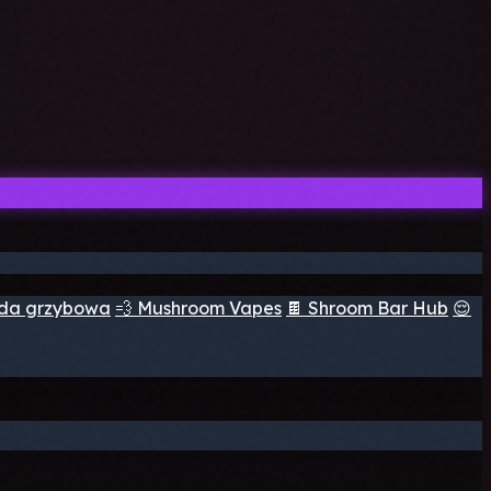
ada grzybowa
💨 Mushroom Vapes
🍫 Shroom Bar Hub
😌