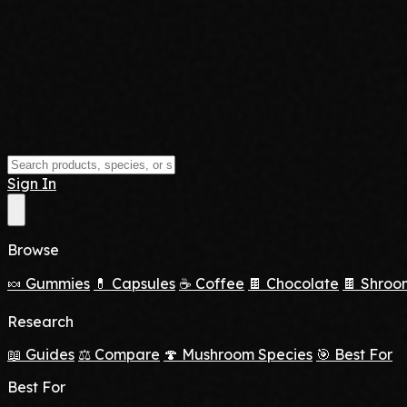
Sign In
Browse
🍬 Gummies
💊 Capsules
☕ Coffee
🍫 Chocolate
🍫 Shroo
Research
📖 Guides
⚖️ Compare
🍄 Mushroom Species
🎯 Best For
Best For