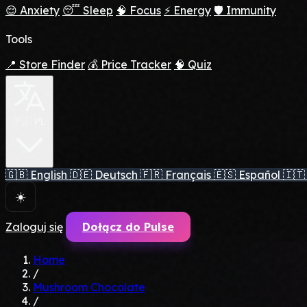
😌 Anxiety
😴 Sleep
🧠 Focus
⚡ Energy
🛡️ Immunity
Tools
📍 Store Finder
💰 Price Tracker
🧠 Quiz
🇵🇱 PL
🇬🇧
English
🇩🇪
Deutsch
🇫🇷
Français
🇪🇸
Español
🇮🇹
☀️
Zaloguj się
Dołącz do Pulse
Home
/
Mushroom Chocolate
/