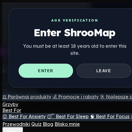
AGE VERIFICATION
Enter ShrooMap
You must be at least 18 years old to enter this
site.
Shroo
Map
Katalog
🏢 Katalog marek
📍 Wyszukiwarka sklepów internetowy
ENTER
LEAVE
Suplementy
🍬 Żelki grzybowe
💊 Kapsułki z grzybami
💧 Nalewki z g
Mood Gummies
⚖️ Porównaj produkty
💰 Promocje i rabaty
🎯 Najlepsze 
Grzyby
Best For
😌 Best For Anxiety
😴 Best For Sleep
🧠 Best For Focus
Przewodniki
Quiz
Blog
Blisko mnie