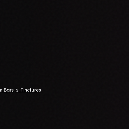
m Bars
💧 Tinctures