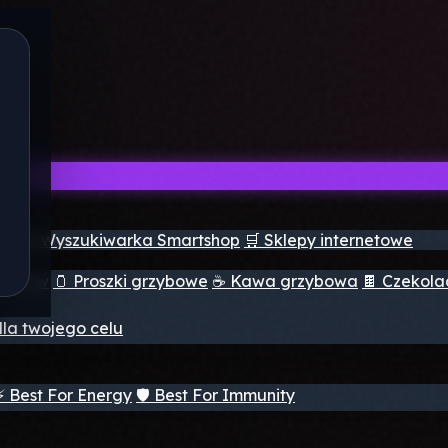
ch
🔮 Wyszukiwarka Smartshop
🛒 Sklepy internetowe
rzybów
🫙 Proszki grzybowe
☕ Kawa grzybowa
🍫 Czekol
dla twojego celu
⚡ Best For Energy
🛡️ Best For Immunity