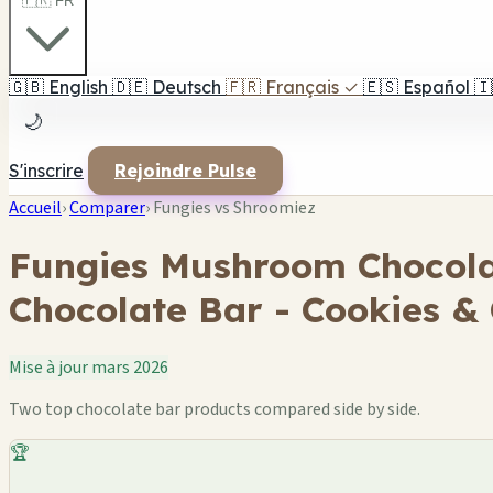
🇫🇷 FR
🇬🇧
English
🇩🇪
Deutsch
🇫🇷
Français
✓
🇪🇸
Español
🇮
🌙
S'inscrire
Rejoindre Pulse
Accueil
›
Comparer
›
Fungies vs Shroomiez
Fungies Mushroom Chocola
Chocolate Bar - Cookies &
Mise à jour mars 2026
Two top chocolate bar products compared side by side.
🏆