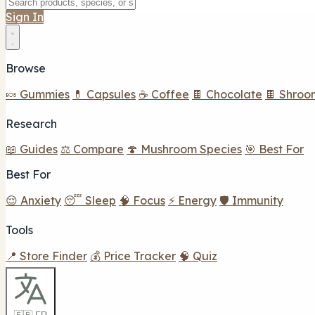
Sign In
Browse
🍬 Gummies
💊 Capsules
☕ Coffee
🍫 Chocolate
🍫 Shroo
Research
📖 Guides
⚖️ Compare
🍄 Mushroom Species
🎯 Best For
Best For
😌 Anxiety
😴 Sleep
🧠 Focus
⚡ Energy
🛡️ Immunity
Tools
📍 Store Finder
💰 Price Tracker
🧠 Quiz