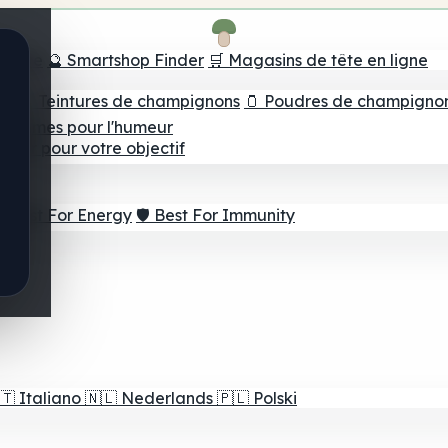
e tête
🔮 Smartshop Finder
🛒 Magasins de tête en ligne
ns
💧 Teintures de champignons
🫙 Poudres de champigno
 Gommes pour l'humeur
lleur pour votre objectif
⚡ Best For Energy
🛡️ Best For Immunity
🇹
Italiano
🇳🇱
Nederlands
🇵🇱
Polski