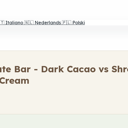
🇹
Italiano
🇳🇱
Nederlands
🇵🇱
Polski
te Bar - Dark Cacao vs S
 Cream