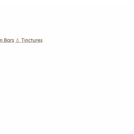
m Bars
💧 Tinctures