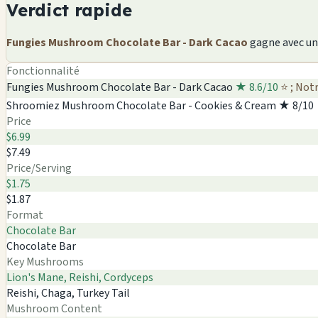
Verdict rapide
Fungies Mushroom Chocolate Bar - Dark Cacao
gagne avec u
Fonctionnalité
Fungies Mushroom Chocolate Bar - Dark Cacao
★ 8.6/10
⭐ ; Not
Shroomiez Mushroom Chocolate Bar - Cookies & Cream
★ 8/10
Price
$6.99
$7.49
Price/Serving
$1.75
$1.87
Format
Chocolate Bar
Chocolate Bar
Key Mushrooms
Lion's Mane, Reishi, Cordyceps
Reishi, Chaga, Turkey Tail
Mushroom Content