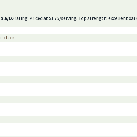
n
8.6/10
rating. Priced at $1.75/serving. Top strength: excellent dar
re choix