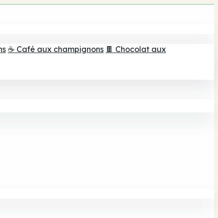
ns
☕ Café aux champignons
🍫 Chocolat aux