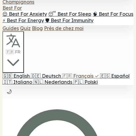
Champignons
Best For
😌 Best For Anxiety
😴 Best For Sleep
🧠 Best For Focus
⚡ Best For Energy
🛡️ Best For Immunity
Guides
Quiz
Blog
Près de chez moi
🇫🇷 FR
🇬🇧
English
🇩🇪
Deutsch
🇫🇷
Français
✓
🇪🇸
Español
🇮🇹
Italiano
🇳🇱
Nederlands
🇵🇱
Polski
🌙