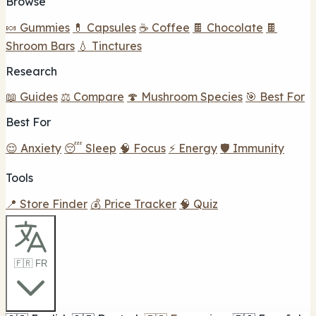
Browse
🍬 Gummies
💊 Capsules
☕ Coffee
🍫 Chocolate
🍫
Shroom Bars
💧 Tinctures
Research
📖 Guides
⚖️ Compare
🍄 Mushroom Species
🎯 Best For
Best For
😌 Anxiety
😴 Sleep
🧠 Focus
⚡ Energy
🛡️ Immunity
Tools
📍 Store Finder
💰 Price Tracker
🧠 Quiz
🇫🇷 FR