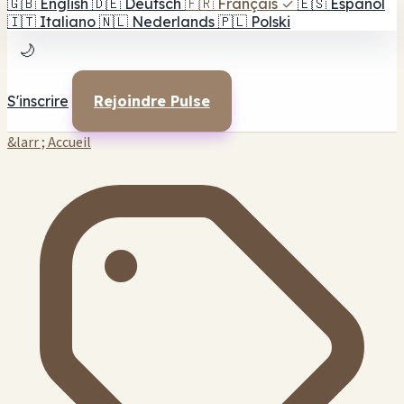
🇬🇧
English
🇩🇪
Deutsch
🇫🇷
Français
✓
🇪🇸
Español
🇮🇹
Italiano
🇳🇱
Nederlands
🇵🇱
Polski
🌙
S'inscrire
Rejoindre Pulse
&larr ; Accueil