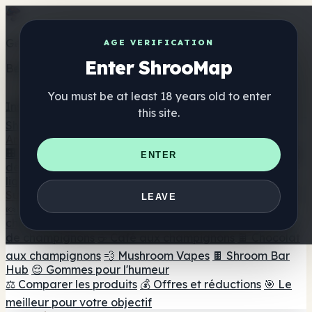
Get the ShrooMap app
AGE VERIFICATION
Enter ShrooMap
Better than mobile web — one tap away
You must be at least 18 years old to enter
Install
this site.
Shroo
Map
Annuaire
🏢 Répertoire des marques
📍 Recherche d'un magasin
ENTER
de tête
🔮 Smartshop Finder
🛒 Magasins de tête en
ligne
Suppléments
LEAVE
🍬 Gommes aux champignons
💊 Capsules de
champignons
💧 Teintures de champignons
🫙 Poudres
de champignons
☕ Café aux champignons
🍫 Chocolat
aux champignons
💨 Mushroom Vapes
🍫 Shroom Bar
Hub
😌 Gommes pour l'humeur
⚖️ Comparer les produits
💰 Offres et réductions
🎯 Le
meilleur pour votre objectif