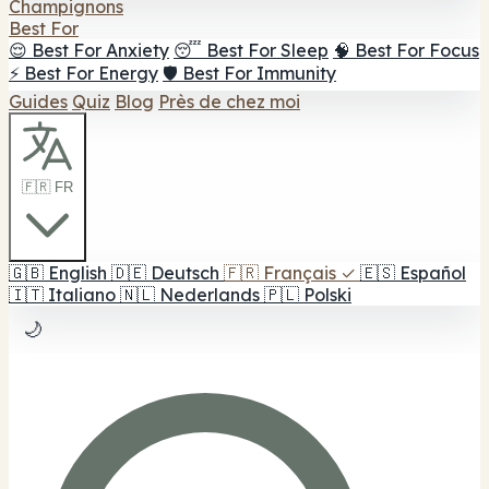
Champignons
Best For
😌 Best For Anxiety
😴 Best For Sleep
🧠 Best For Focus
⚡ Best For Energy
🛡️ Best For Immunity
Guides
Quiz
Blog
Près de chez moi
🇫🇷 FR
🇬🇧
English
🇩🇪
Deutsch
🇫🇷
Français
✓
🇪🇸
Español
🇮🇹
Italiano
🇳🇱
Nederlands
🇵🇱
Polski
🌙