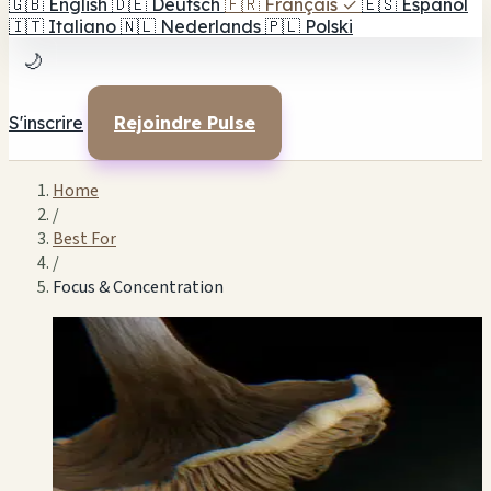
🇬🇧
English
🇩🇪
Deutsch
🇫🇷
Français
✓
🇪🇸
Español
🇮🇹
Italiano
🇳🇱
Nederlands
🇵🇱
Polski
🌙
S'inscrire
Rejoindre Pulse
Home
/
Best For
/
Focus & Concentration