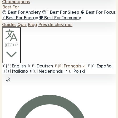
Champignons
Best For
😌 Best For Anxiety
😴 Best For Sleep
🧠 Best For Focus
⚡ Best For Energy
🛡️ Best For Immunity
Guides
Quiz
Blog
Près de chez moi
🇫🇷 FR
🇬🇧
English
🇩🇪
Deutsch
🇫🇷
Français
✓
🇪🇸
Español
🇮🇹
Italiano
🇳🇱
Nederlands
🇵🇱
Polski
🌙