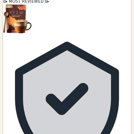
📝 MOST REVIEWED 📝