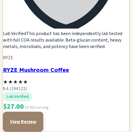
Lab Verified
This product has been independently lab tested
with full COA results available. Beta-glucan content, heavy
metals, microbials, and potency have been verified.
RYZE
RYZE Mushroom Coffee
★
★
★
★
★
9.4 (194122)
Lab Verified
$27.00
$0.90/serving
View Review