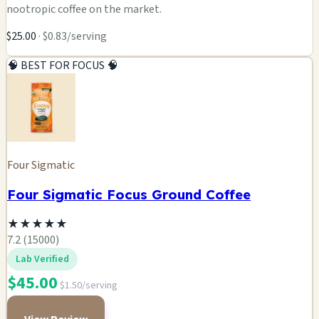
nootropic coffee on the market.
$25.00
· $0.83/serving
🧠 BEST FOR FOCUS 🧠
Four Sigmatic
Four Sigmatic Focus Ground Coffee
★
★
★
★
★
7.2 (15000)
Lab Verified
$45.00
$1.50/serving