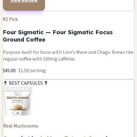
View Review
#2 Pick
Four Sigmatic — Four Sigmatic Focus
Ground Coffee
Purpose-built for focus with Lion's Mane and Chaga. Brews like
regular coffee with 100mg caffeine.
$45.00
· $1.50/serving
💊 BEST CAPSULES 💊
Real Mushrooms