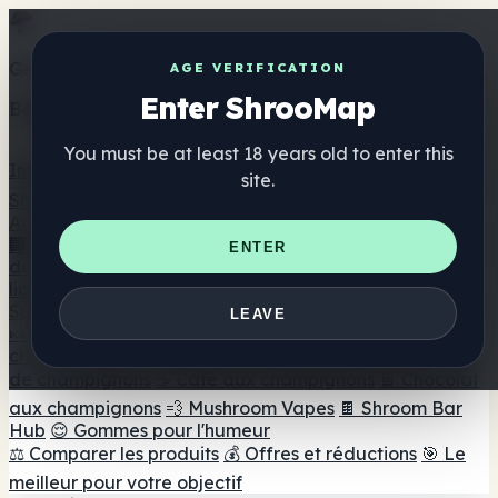
Get the ShrooMap app
AGE VERIFICATION
Enter ShrooMap
Better than mobile web — one tap away
You must be at least 18 years old to enter this
Install
site.
Shroo
Map
Annuaire
🏢 Répertoire des marques
📍 Recherche d'un magasin
ENTER
de tête
🔮 Smartshop Finder
🛒 Magasins de tête en
ligne
Suppléments
LEAVE
🍬 Gommes aux champignons
💊 Capsules de
champignons
💧 Teintures de champignons
🫙 Poudres
de champignons
☕ Café aux champignons
🍫 Chocolat
aux champignons
💨 Mushroom Vapes
🍫 Shroom Bar
Hub
😌 Gommes pour l'humeur
⚖️ Comparer les produits
💰 Offres et réductions
🎯 Le
meilleur pour votre objectif