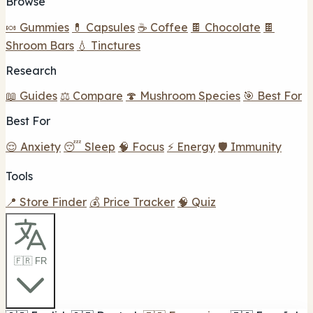
Browse
🍬 Gummies
💊 Capsules
☕ Coffee
🍫 Chocolate
🍫
Shroom Bars
💧 Tinctures
Research
📖 Guides
⚖️ Compare
🍄 Mushroom Species
🎯 Best For
Best For
😌 Anxiety
😴 Sleep
🧠 Focus
⚡ Energy
🛡️ Immunity
Tools
📍 Store Finder
💰 Price Tracker
🧠 Quiz
🇫🇷 FR