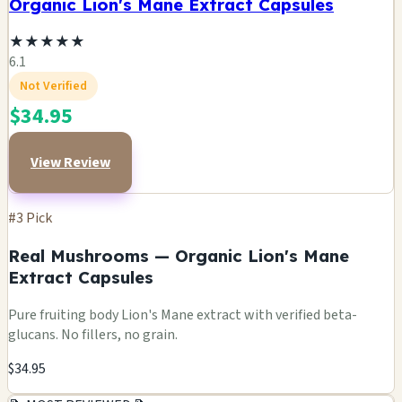
Organic Lion's Mane Extract Capsules
★
★
★
★
★
6.1
Not Verified
$34.95
View Review
#3 Pick
Real Mushrooms — Organic Lion's Mane
Extract Capsules
Pure fruiting body Lion's Mane extract with verified beta-
glucans. No fillers, no grain.
$34.95