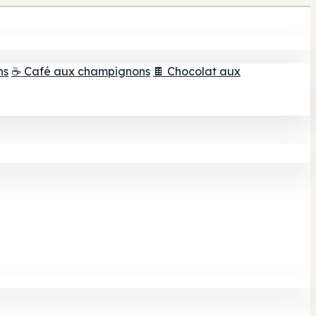
ns
☕ Café aux champignons
🍫 Chocolat aux