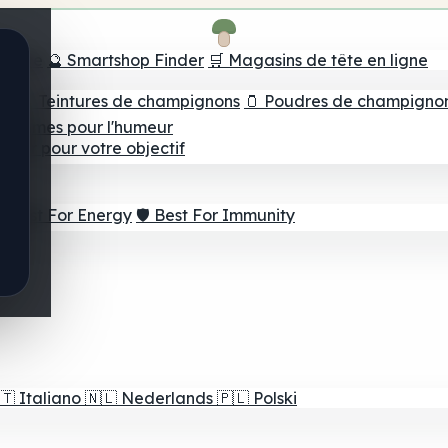
e tête
🔮 Smartshop Finder
🛒 Magasins de tête en ligne
ns
💧 Teintures de champignons
🫙 Poudres de champigno
 Gommes pour l'humeur
lleur pour votre objectif
⚡ Best For Energy
🛡️ Best For Immunity
🇹
Italiano
🇳🇱
Nederlands
🇵🇱
Polski