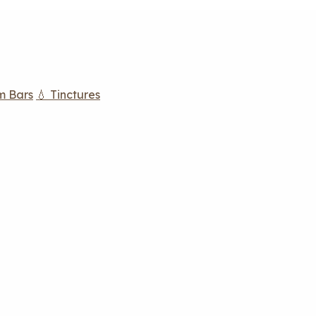
m Bars
💧 Tinctures