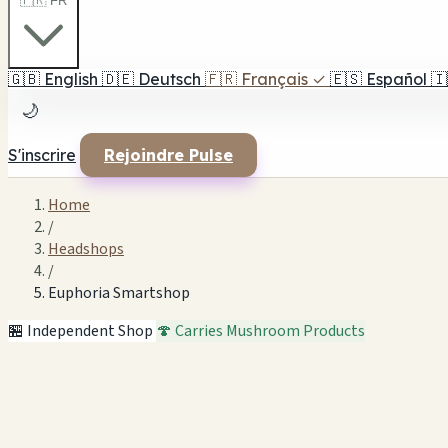
🇫🇷 FR
🇬🇧
English
🇩🇪
Deutsch
🇫🇷
Français
✓
🇪🇸
Español
🇮
🌙
S'inscrire
Rejoindre Pulse
Home
/
Headshops
/
Euphoria Smartshop
🏪 Independent Shop
🍄 Carries Mushroom Products