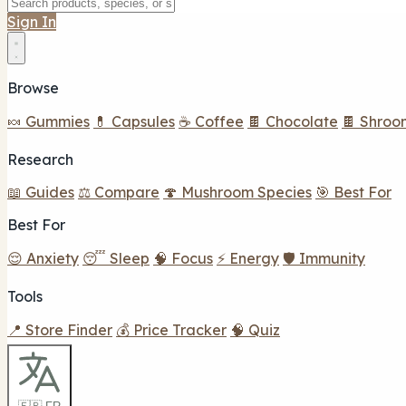
Sign In
Browse
🍬 Gummies
💊 Capsules
☕ Coffee
🍫 Chocolate
🍫 Shroo
Research
📖 Guides
⚖️ Compare
🍄 Mushroom Species
🎯 Best For
Best For
😌 Anxiety
😴 Sleep
🧠 Focus
⚡ Energy
🛡️ Immunity
Tools
📍 Store Finder
💰 Price Tracker
🧠 Quiz