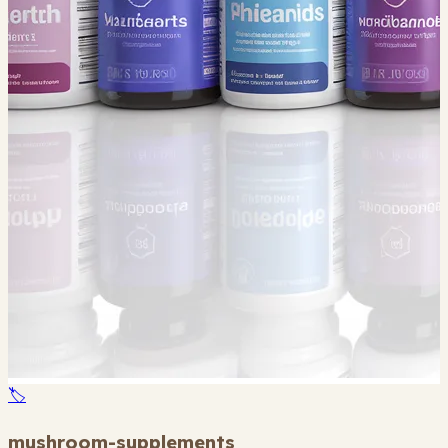
🏷️
mushroom-supplements