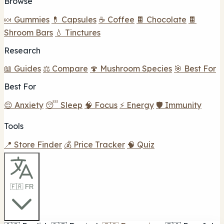
Browse
🍬 Gummies
💊 Capsules
☕ Coffee
🍫 Chocolate
🍫
Shroom Bars
💧 Tinctures
Research
📖 Guides
⚖️ Compare
🍄 Mushroom Species
🎯 Best For
Best For
😌 Anxiety
😴 Sleep
🧠 Focus
⚡ Energy
🛡️ Immunity
Tools
📍 Store Finder
💰 Price Tracker
🧠 Quiz
🇫🇷 FR