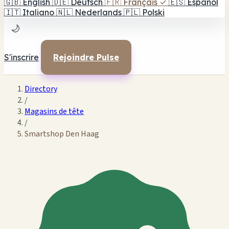
🇬🇧
English
🇩🇪
Deutsch
🇫🇷
Français
✓
🇪🇸
Español
🇮🇹
Italiano
🇳🇱
Nederlands
🇵🇱
Polski
🌙
S'inscrire
Rejoindre Pulse
Directory
/
Magasins de tête
/
Smartshop Den Haag