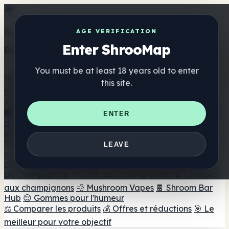
Get the ShrooMap app
AGE VERIFICATION
Enter ShrooMap
Better than mobile web — one tap away
You must be at least 18 years old to enter
Install
this site.
Shroo
Map
Annuaire
🏢 Répertoire des marques
📍 Recherche d'un magasin
ENTER
de tête
🔮 Smartshop Finder
🛒 Magasins de tête en
ligne
Suppléments
LEAVE
🍬 Gommes aux champignons
💊 Capsules de
champignons
💧 Teintures de champignons
🫙 Poudres
de champignons
☕ Café aux champignons
🍫 Chocolat
aux champignons
💨 Mushroom Vapes
🍫 Shroom Bar
Hub
😌 Gommes pour l'humeur
⚖️ Comparer les produits
💰 Offres et réductions
🎯 Le
meilleur pour votre objectif