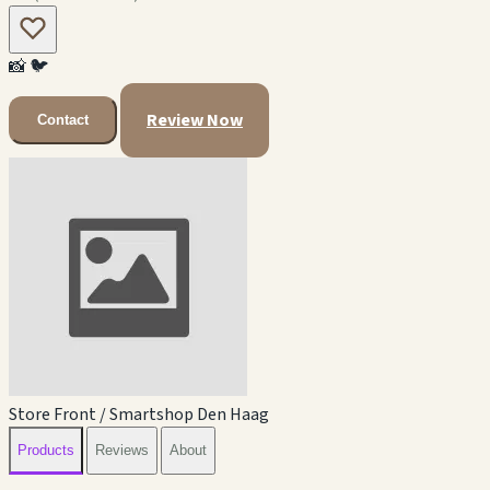
📸
🐦
Review Now
Contact
Store Front / Smartshop Den Haag
Products
Reviews
About