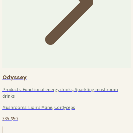
Odyssey
Products:
Functional energy drinks, Sparkling mushroom
drinks
Mushrooms:
Lion's Mane, Cordyceps
$35-$50