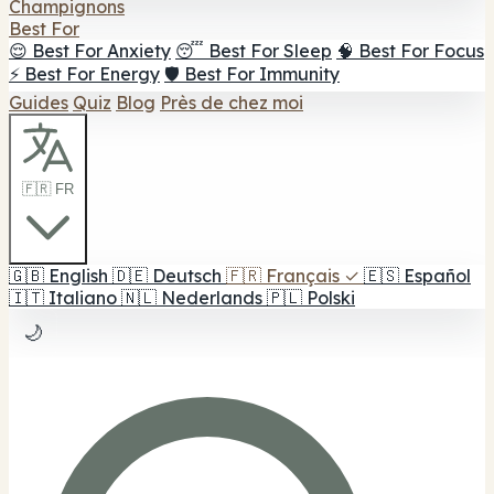
Champignons
Best For
😌 Best For Anxiety
😴 Best For Sleep
🧠 Best For Focus
⚡ Best For Energy
🛡️ Best For Immunity
Guides
Quiz
Blog
Près de chez moi
🇫🇷 FR
🇬🇧
English
🇩🇪
Deutsch
🇫🇷
Français
✓
🇪🇸
Español
🇮🇹
Italiano
🇳🇱
Nederlands
🇵🇱
Polski
🌙