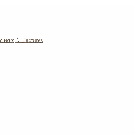
m Bars
💧 Tinctures