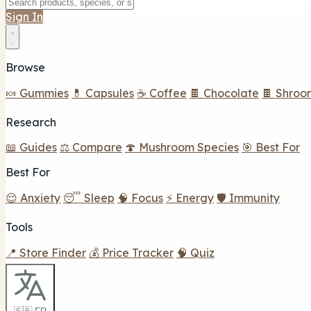
Sign In
Browse
🍬 Gummies
💊 Capsules
☕ Coffee
🍫 Chocolate
🍫 Shroo
Research
📖 Guides
⚖️ Compare
🍄 Mushroom Species
🎯 Best For
Best For
😌 Anxiety
😴 Sleep
🧠 Focus
⚡ Energy
🛡️ Immunity
Tools
📍 Store Finder
💰 Price Tracker
🧠 Quiz