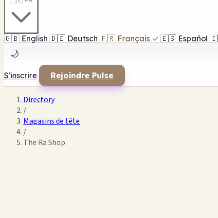
🇫🇷 FR
🇬🇧
English
🇩🇪
Deutsch
🇫🇷
Français
✓
🇪🇸
Español
🇮
🌙
S'inscrire
Rejoindre Pulse
Directory
/
Magasins de tête
/
The Ra Shop