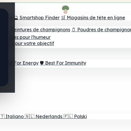
e tête
🔮 Smartshop Finder
🛒 Magasins de tête en ligne
ns
💧 Teintures de champignons
🫙 Poudres de champigno
 Gommes pour l'humeur
lleur pour votre objectif
⚡ Best For Energy
🛡️ Best For Immunity
🇹
Italiano
🇳🇱
Nederlands
🇵🇱
Polski