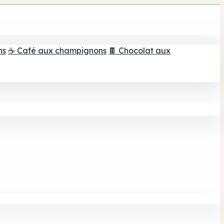
ns
☕ Café aux champignons
🍫 Chocolat aux