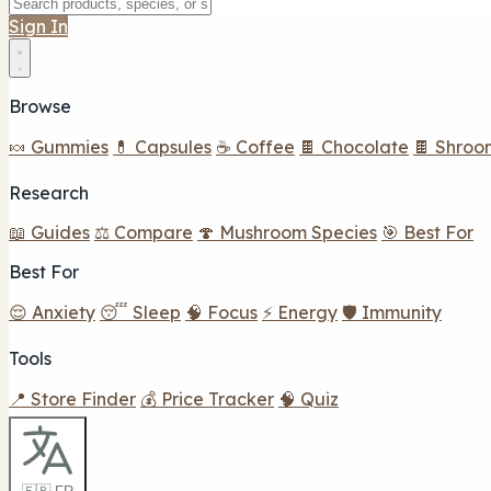
Sign In
Browse
🍬 Gummies
💊 Capsules
☕ Coffee
🍫 Chocolate
🍫 Shroo
Research
📖 Guides
⚖️ Compare
🍄 Mushroom Species
🎯 Best For
Best For
😌 Anxiety
😴 Sleep
🧠 Focus
⚡ Energy
🛡️ Immunity
Tools
📍 Store Finder
💰 Price Tracker
🧠 Quiz