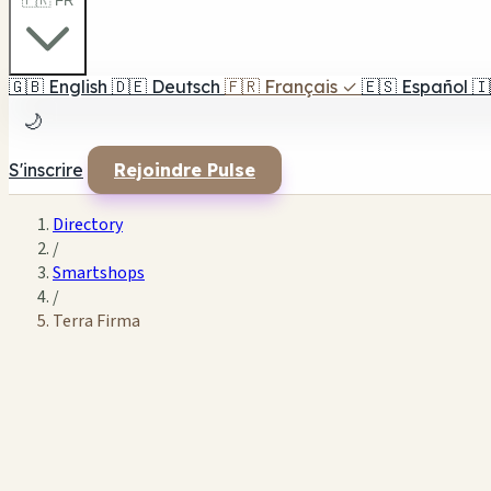
🇫🇷 FR
🇬🇧
English
🇩🇪
Deutsch
🇫🇷
Français
✓
🇪🇸
Español
🇮
🌙
S'inscrire
Rejoindre Pulse
Directory
/
Smartshops
/
Terra Firma