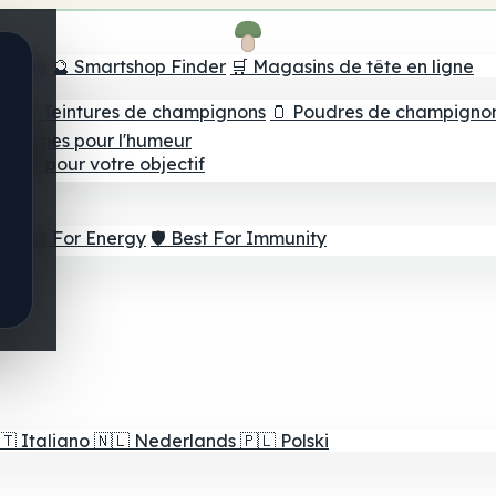
e tête
🔮 Smartshop Finder
🛒 Magasins de tête en ligne
ns
💧 Teintures de champignons
🫙 Poudres de champigno
 Gommes pour l'humeur
lleur pour votre objectif
⚡ Best For Energy
🛡️ Best For Immunity
🇹
Italiano
🇳🇱
Nederlands
🇵🇱
Polski