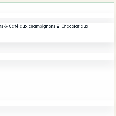
ns
☕ Café aux champignons
🍫 Chocolat aux