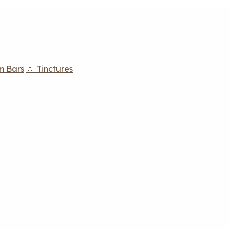
m Bars
💧 Tinctures