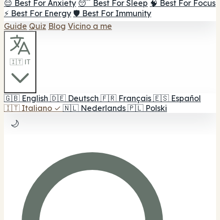
😌 Best For Anxiety
😴 Best For Sleep
🧠 Best For Focus
⚡ Best For Energy
🛡️ Best For Immunity
Guide
Quiz
Blog
Vicino a me
🇮🇹 IT
🇬🇧
English
🇩🇪
Deutsch
🇫🇷
Français
🇪🇸
Español
🇮🇹
Italiano
✓
🇳🇱
Nederlands
🇵🇱
Polski
🌙