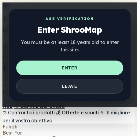
Get the ShrooMap app
AGE VERIFICATION
Enter ShrooMap
Better than mobile web — one tap away
You must be at least 18 years old to enter
Install
this site.
Shroo
Map
Elenco
🏢 Elenco dei marchi
📍 Trova il negozio di testa
🔮
ENTER
Trova il negozio intelligente
🛒 Negozi di teste online
Integratori
🍬 Gomme ai funghi
💊 Capsule di funghi
💧 Tinture di
LEAVE
funghi
🫙 Polveri di funghi
☕ Caffè ai funghi
🍫
Cioccolato ai funghi
💨 Mushroom Vapes
🍫 Shroom Bar
Hub
😌 Gomme dell'umore
⚖️ Confronta i prodotti
💰 Offerte e sconti
🎯 Il migliore
per il vostro obiettivo
Funghi
Best For