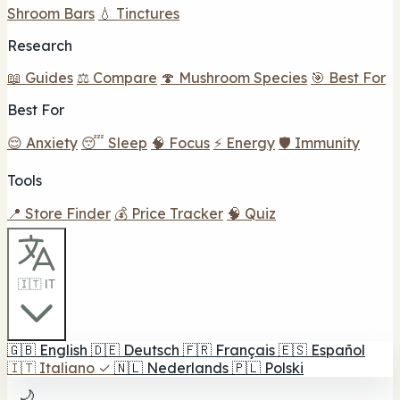
Shroom Bars
💧 Tinctures
Research
📖 Guides
⚖️ Compare
🍄 Mushroom Species
🎯 Best For
Best For
😌 Anxiety
😴 Sleep
🧠 Focus
⚡ Energy
🛡️ Immunity
Tools
📍 Store Finder
💰 Price Tracker
🧠 Quiz
🇮🇹 IT
🇬🇧
English
🇩🇪
Deutsch
🇫🇷
Français
🇪🇸
Español
🇮🇹
Italiano
✓
🇳🇱
Nederlands
🇵🇱
Polski
🌙