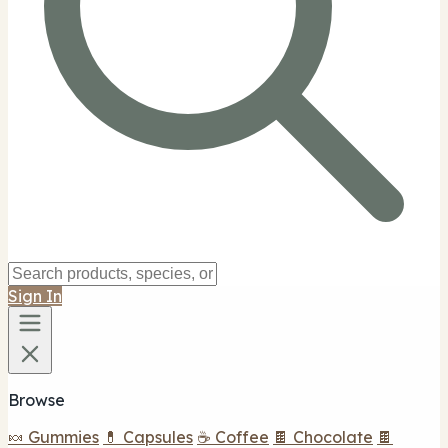
Sign In
Browse
🍬 Gummies
💊 Capsules
☕ Coffee
🍫 Chocolate
🍫