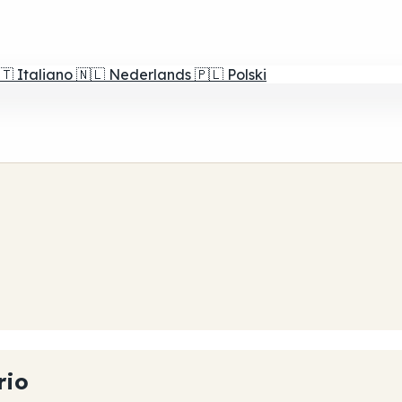
🇹
Italiano
🇳🇱
Nederlands
🇵🇱
Polski
rio