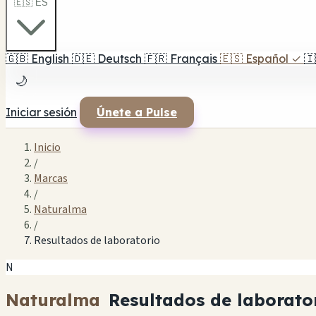
🇪🇸 ES
🇬🇧
English
🇩🇪
Deutsch
🇫🇷
Français
🇪🇸
Español
✓
🇮
🌙
Iniciar sesión
Únete a Pulse
Inicio
/
Marcas
/
Naturalma
/
Resultados de laboratorio
N
Naturalma
Resultados de laborato