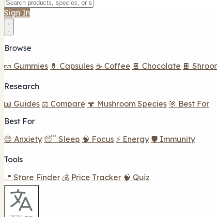
Sign In
Browse
🍬 Gummies
💊 Capsules
☕ Coffee
🍫 Chocolate
🍫 Shroo
Research
📖 Guides
⚖️ Compare
🍄 Mushroom Species
🎯 Best For
Best For
😌 Anxiety
😴 Sleep
🧠 Focus
⚡ Energy
🛡️ Immunity
Tools
📍 Store Finder
💰 Price Tracker
🧠 Quiz