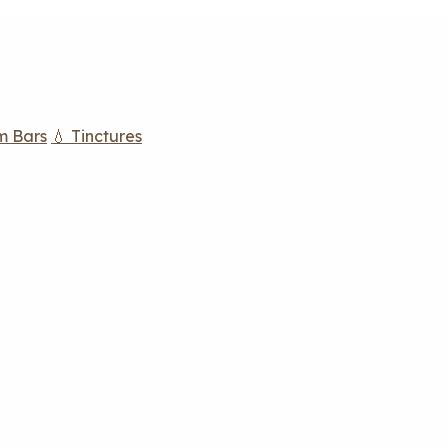
m Bars
💧 Tinctures