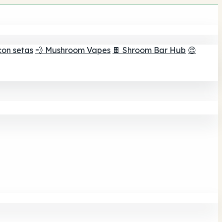
con setas
💨 Mushroom Vapes
🍫 Shroom Bar Hub
😌