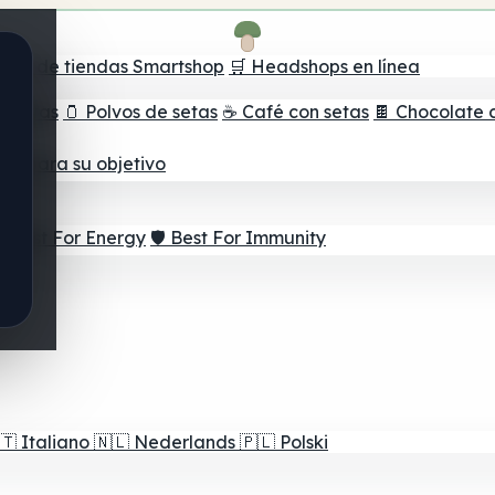
ador de tiendas Smartshop
🛒 Headshops en línea
e setas
🫙 Polvos de setas
☕ Café con setas
🍫 Chocolate 
jor para su objetivo
⚡ Best For Energy
🛡️ Best For Immunity
🇹
Italiano
🇳🇱
Nederlands
🇵🇱
Polski