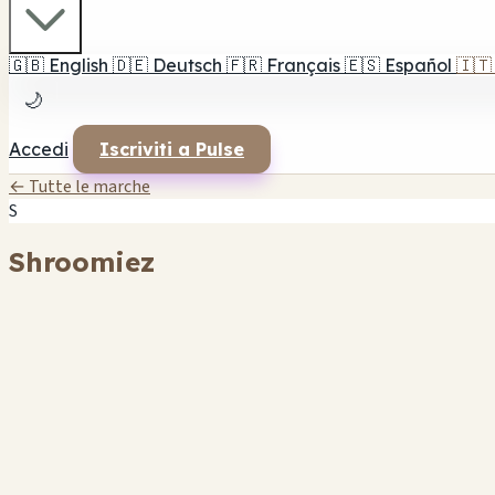
🇬🇧
English
🇩🇪
Deutsch
🇫🇷
Français
🇪🇸
Español
🇮🇹
🌙
Accedi
Iscriviti a Pulse
← Tutte le marche
S
Shroomiez