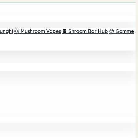
funghi
💨 Mushroom Vapes
🍫 Shroom Bar Hub
😌 Gomme