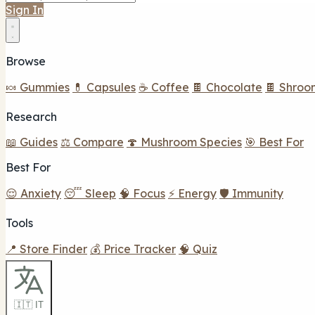
Sign In
Browse
🍬 Gummies
💊 Capsules
☕ Coffee
🍫 Chocolate
🍫 Shroo
Research
📖 Guides
⚖️ Compare
🍄 Mushroom Species
🎯 Best For
Best For
😌 Anxiety
😴 Sleep
🧠 Focus
⚡ Energy
🛡️ Immunity
Tools
📍 Store Finder
💰 Price Tracker
🧠 Quiz
🇮🇹 IT