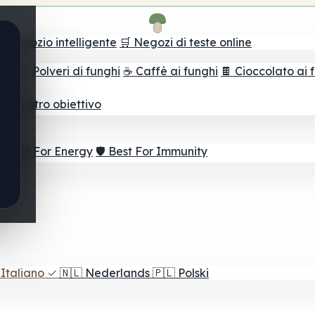
il negozio intelligente
🛒 Negozi di teste online
ghi
🫙 Polveri di funghi
☕ Caffè ai funghi
🍫 Cioccolato ai 
r il vostro obiettivo
⚡ Best For Energy
🛡️ Best For Immunity
Italiano
✓
🇳🇱
Nederlands
🇵🇱
Polski