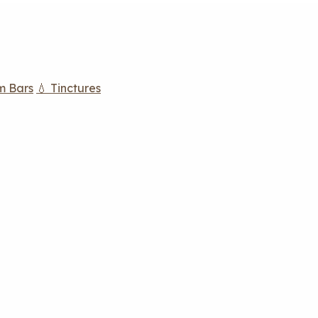
m Bars
💧 Tinctures