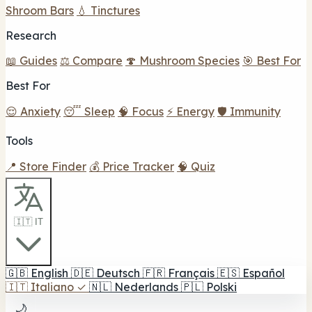
Shroom Bars
💧 Tinctures
Research
📖 Guides
⚖️ Compare
🍄 Mushroom Species
🎯 Best For
Best For
😌 Anxiety
😴 Sleep
🧠 Focus
⚡ Energy
🛡️ Immunity
Tools
📍 Store Finder
💰 Price Tracker
🧠 Quiz
🇮🇹 IT
🇬🇧
English
🇩🇪
Deutsch
🇫🇷
Français
🇪🇸
Español
🇮🇹
Italiano
✓
🇳🇱
Nederlands
🇵🇱
Polski
🌙