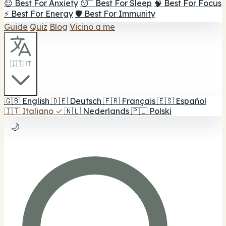
😌 Best For Anxiety
😴 Best For Sleep
🧠 Best For Focus
⚡ Best For Energy
🛡️ Best For Immunity
Guide
Quiz
Blog
Vicino a me
🇮🇹 IT
🇬🇧
English
🇩🇪
Deutsch
🇫🇷
Français
🇪🇸
Español
🇮🇹
Italiano
✓
🇳🇱
Nederlands
🇵🇱
Polski
🌙