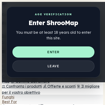
Get the ShrooMap app
AGE VERIFICATION
Enter ShrooMap
Better than mobile web — one tap away
You must be at least 18 years old to enter
Install
this site.
Shroo
Map
Elenco
🏢 Elenco dei marchi
📍 Trova il negozio di testa
🔮
ENTER
Trova il negozio intelligente
🛒 Negozi di teste online
Integratori
🍬 Gomme ai funghi
💊 Capsule di funghi
💧 Tinture di
LEAVE
funghi
🫙 Polveri di funghi
☕ Caffè ai funghi
🍫
Cioccolato ai funghi
💨 Mushroom Vapes
🍫 Shroom Bar
Hub
😌 Gomme dell'umore
⚖️ Confronta i prodotti
💰 Offerte e sconti
🎯 Il migliore
per il vostro obiettivo
Funghi
Best For