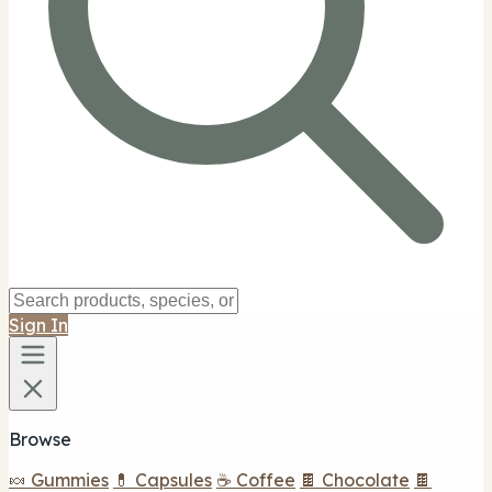
Sign In
Browse
🍬 Gummies
💊 Capsules
☕ Coffee
🍫 Chocolate
🍫