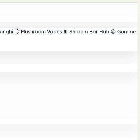
funghi
💨 Mushroom Vapes
🍫 Shroom Bar Hub
😌 Gomme