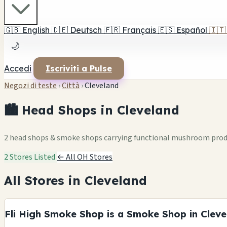
🇬🇧
English
🇩🇪
Deutsch
🇫🇷
Français
🇪🇸
Español
🇮🇹
🌙
Accedi
Iscriviti a Pulse
Negozi di teste
›
Città
›
Cleveland
🏙️ Head Shops in Cleveland
2 head shops & smoke shops carrying functional mushroom pro
2 Stores Listed
← All OH Stores
All Stores in Cleveland
Fli High Smoke Shop is a Smoke Shop in Clev