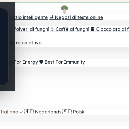
il negozio intelligente
🛒 Negozi di teste online
ghi
🫙 Polveri di funghi
☕ Caffè ai funghi
🍫 Cioccolato ai 
r il vostro obiettivo
⚡ Best For Energy
🛡️ Best For Immunity
Italiano
✓
🇳🇱
Nederlands
🇵🇱
Polski