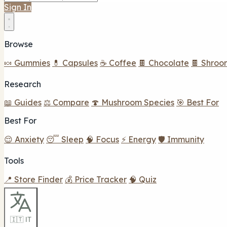
Sign In
Browse
🍬 Gummies
💊 Capsules
☕ Coffee
🍫 Chocolate
🍫 Shroo
Research
📖 Guides
⚖️ Compare
🍄 Mushroom Species
🎯 Best For
Best For
😌 Anxiety
😴 Sleep
🧠 Focus
⚡ Energy
🛡️ Immunity
Tools
📍 Store Finder
💰 Price Tracker
🧠 Quiz
🇮🇹 IT