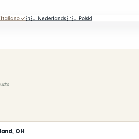
Italiano
✓
🇳🇱
Nederlands
🇵🇱
Polski
ducts
eland, OH