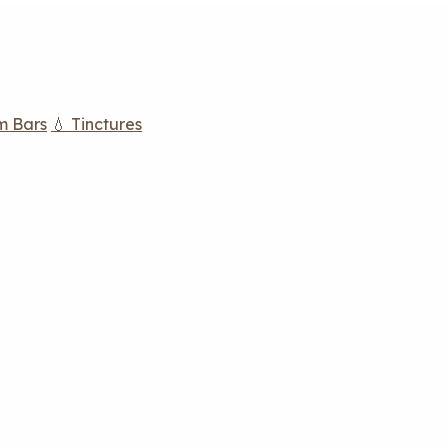
m Bars
💧 Tinctures