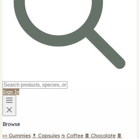
Sign In
Browse
🍬 Gummies
💊 Capsules
☕ Coffee
🍫 Chocolate
🍫