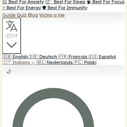
😌 Best For Anxiety
😴 Best For Sleep
🧠 Best For Focus
⚡ Best For Energy
🛡️ Best For Immunity
Guide
Quiz
Blog
Vicino a me
🇮🇹 IT
🇬🇧
English
🇩🇪
Deutsch
🇫🇷
Français
🇪🇸
Español
🇮🇹
Italiano
✓
🇳🇱
Nederlands
🇵🇱
Polski
🌙