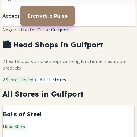
Accedi
Iscriviti a Pulse
Negozi di teste
›
Città
›
Gulfport
🏙️ Head Shops in Gulfport
2 head shops & smoke shops carrying functional mushroom
products
2 Stores Listed
← All FL Stores
All Stores in Gulfport
Balls of Steel
Head Shop