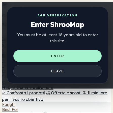
Get the ShrooMap app
AGE VERIFICATION
Enter ShrooMap
Better than mobile web — one tap away
You must be at least 18 years old to enter
Install
this site.
Shroo
Map
Elenco
🏢 Elenco dei marchi
📍 Trova il negozio di testa
🔮
ENTER
Trova il negozio intelligente
🛒 Negozi di teste online
Integratori
🍬 Gomme ai funghi
💊 Capsule di funghi
💧 Tinture di
LEAVE
funghi
🫙 Polveri di funghi
☕ Caffè ai funghi
🍫
Cioccolato ai funghi
💨 Mushroom Vapes
🍫 Shroom Bar
Hub
😌 Gomme dell'umore
⚖️ Confronta i prodotti
💰 Offerte e sconti
🎯 Il migliore
per il vostro obiettivo
Funghi
Best For