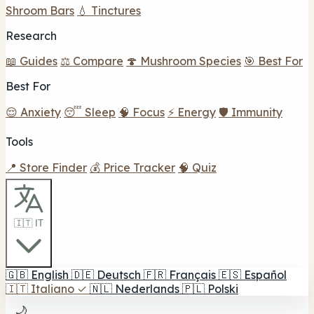
Shroom Bars
💧 Tinctures
Research
📖 Guides
⚖️ Compare
🍄 Mushroom Species
🎯 Best For
Best For
😌 Anxiety
😴 Sleep
🧠 Focus
⚡ Energy
🛡️ Immunity
Tools
📍 Store Finder
💰 Price Tracker
🧠 Quiz
🇮🇹 IT
🇬🇧
English
🇩🇪
Deutsch
🇫🇷
Français
🇪🇸
Español
🇮🇹
Italiano
✓
🇳🇱
Nederlands
🇵🇱
Polski
🌙