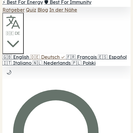
⚡ Best For Energy
🛡️ Best For Immunity
Ratgeber
Quiz
Blog
In der Nähe
🇩🇪 DE
🇬🇧
English
🇩🇪
Deutsch
✓
🇫🇷
Français
🇪🇸
Español
🇮🇹
Italiano
🇳🇱
Nederlands
🇵🇱
Polski
🌙