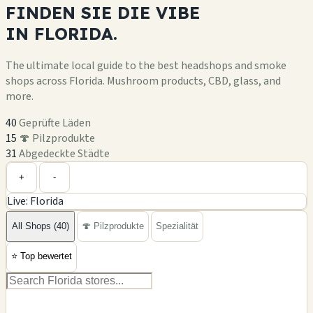
FINDEN SIE DIE
VIBE
IN
FLORIDA.
The ultimate local guide to the best headshops and smoke
shops across Florida. Mushroom products, CBD, glass, and
more.
40
Geprüfte Läden
15
🍄 Pilzprodukte
31
Abgedeckte Städte
Leaflet
|
©
OpenStreetMap
+
+
-
Live: Florida
−
All Shops (40)
🍄 Pilzprodukte
Spezialität
⭐
Top bewertet