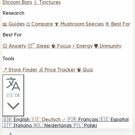
Shroom Bars
💧 Tinctures
Research
📖 Guides
⚖️ Compare
🍄 Mushroom Species
🎯 Best For
Best For
😌 Anxiety
😴 Sleep
🧠 Focus
⚡ Energy
🛡️ Immunity
Tools
📍 Store Finder
💰 Price Tracker
🧠 Quiz
🇩🇪 DE
🇬🇧
English
🇩🇪
Deutsch
✓
🇫🇷
Français
🇪🇸
Español
🇮🇹
Italiano
🇳🇱
Nederlands
🇵🇱
Polski