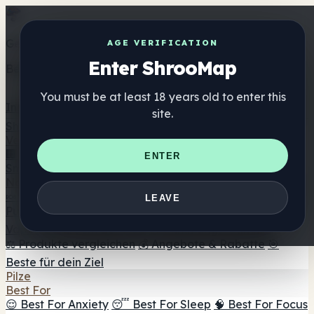
Get the ShrooMap app
AGE VERIFICATION
Enter ShrooMap
Better than mobile web — one tap away
You must be at least 18 years old to enter this
Install
site.
Shroo
Map
Verzeichnis
🏢 Markenverzeichnis
📍 Headshop-Finder
🔮
ENTER
Smartshop-Finder
🛒 Online-Headshops
Nahrungsergänzung
🍬 Pilz-Gummis
💊 Pilz-Kapseln
💧 Pilz-Tinkturen
🫙 Pilz-
LEAVE
Pulver
☕ Pilz-Kaffee
🍫 Pilz-Schokolade
💨 Mushroom
Vapes
🍫 Shroom Bar Hub
😌 Stimmungs-Gummis
⚖️ Produkte vergleichen
💰 Angebote & Rabatte
🎯
Beste für dein Ziel
Pilze
Best For
😌 Best For Anxiety
😴 Best For Sleep
🧠 Best For Focus