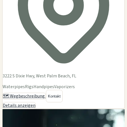
3222 S Dixie Hwy, West Palm Beach, FL
Waterpipes
Rigs
Handpipes
Vaporizers
🗺️ Wegbeschreibung
Kontakt
Details anzeigen