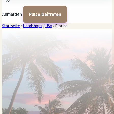
🌙
Anmelden
Pulse beitreten
Startseite
/
Headshops
/
USA
/
Florida