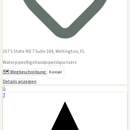
157 S State RD 7 Suite 104, Wellington, FL
Waterpipes
Rigs
Handpipes
Vaporizers
🗺️ Wegbeschreibung
Kontakt
Details anzeigen
G
7