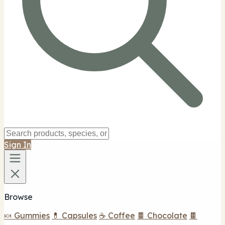
Sign In
Browse
🍬 Gummies
💊 Capsules
☕ Coffee
🍫 Chocolate
🍫