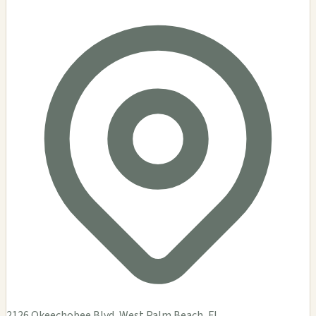
2126 Okeechobee Blvd, West Palm Beach, FL