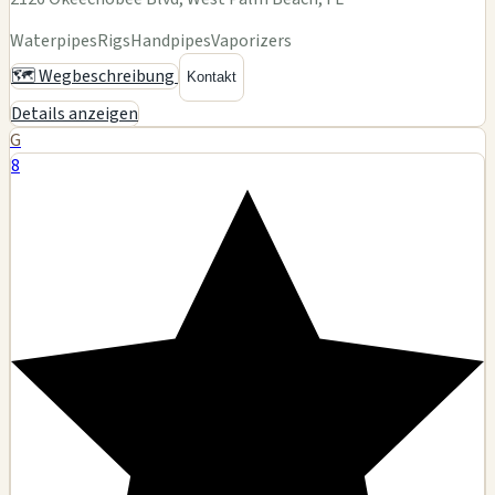
Waterpipes
Rigs
Handpipes
Vaporizers
🗺️ Wegbeschreibung
Kontakt
Details anzeigen
G
8