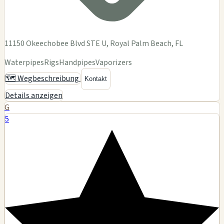
11150 Okeechobee Blvd STE U, Royal Palm Beach, FL
Waterpipes
Rigs
Handpipes
Vaporizers
🗺️ Wegbeschreibung
Kontakt
Details anzeigen
G
5