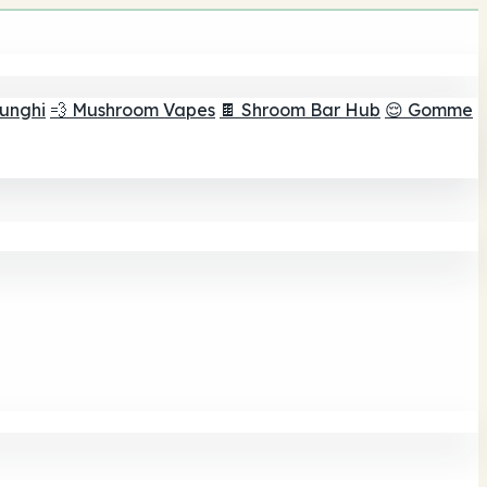
funghi
💨 Mushroom Vapes
🍫 Shroom Bar Hub
😌 Gomme