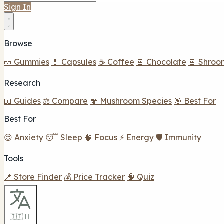
Sign In
Browse
🍬 Gummies
💊 Capsules
☕ Coffee
🍫 Chocolate
🍫 Shroo
Research
📖 Guides
⚖️ Compare
🍄 Mushroom Species
🎯 Best For
Best For
😌 Anxiety
😴 Sleep
🧠 Focus
⚡ Energy
🛡️ Immunity
Tools
📍 Store Finder
💰 Price Tracker
🧠 Quiz
🇮🇹 IT