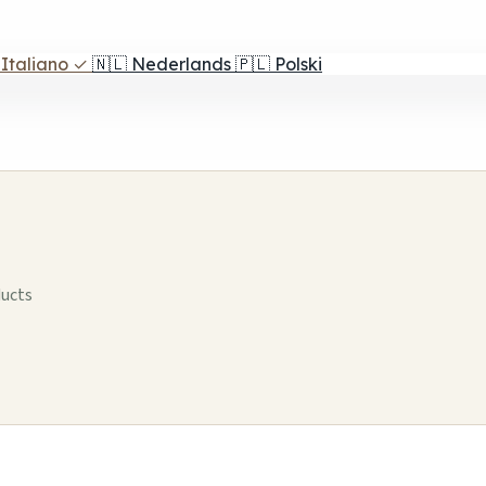
Italiano
✓
🇳🇱
Nederlands
🇵🇱
Polski
ducts