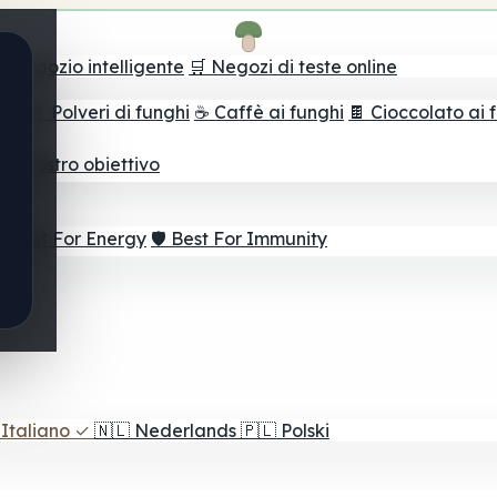
il negozio intelligente
🛒 Negozi di teste online
ghi
🫙 Polveri di funghi
☕ Caffè ai funghi
🍫 Cioccolato ai 
r il vostro obiettivo
⚡ Best For Energy
🛡️ Best For Immunity
Italiano
✓
🇳🇱
Nederlands
🇵🇱
Polski