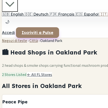
🇬🇧
English
🇩🇪
Deutsch
🇫🇷
Français
🇪🇸
Español
🇮🇹
🌙
Accedi
Iscriviti a Pulse
Negozi di teste
›
Città
›
Oakland Park
🏙️ Head Shops in Oakland Park
2 head shops & smoke shops carrying functional mushroom pro
2 Stores Listed
← All FL Stores
All Stores in Oakland Park
Peace Pipe