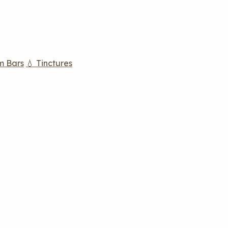
m Bars
💧 Tinctures