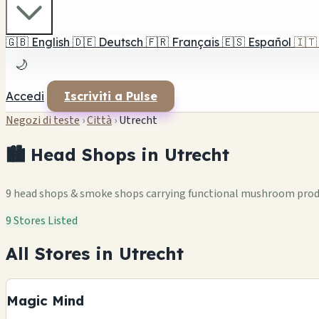
🇬🇧
English
🇩🇪
Deutsch
🇫🇷
Français
🇪🇸
Español
🇮🇹
🌙
Accedi
Iscriviti a Pulse
Negozi di teste
›
Città
›
Utrecht
🏙️ Head Shops in Utrecht
9 head shops & smoke shops carrying functional mushroom pro
9 Stores Listed
All Stores in Utrecht
Magic Mind