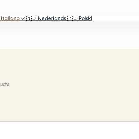
Italiano
✓
🇳🇱
Nederlands
🇵🇱
Polski
ducts