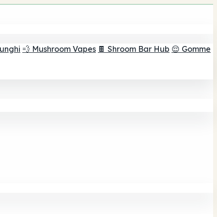
funghi
💨 Mushroom Vapes
🍫 Shroom Bar Hub
😌 Gomme