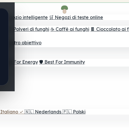
il negozio intelligente
🛒 Negozi di teste online
ghi
🫙 Polveri di funghi
☕ Caffè ai funghi
🍫 Cioccolato ai 
r il vostro obiettivo
⚡ Best For Energy
🛡️ Best For Immunity
Italiano
✓
🇳🇱
Nederlands
🇵🇱
Polski