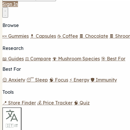
Sign In
Browse
🍬 Gummies
💊 Capsules
☕ Coffee
🍫 Chocolate
🍫 Shroo
Research
📖 Guides
⚖️ Compare
🍄 Mushroom Species
🎯 Best For
Best For
😌 Anxiety
😴 Sleep
🧠 Focus
⚡ Energy
🛡️ Immunity
Tools
📍 Store Finder
💰 Price Tracker
🧠 Quiz
🇮🇹 IT