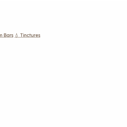
m Bars
💧 Tinctures