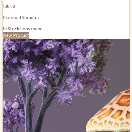
$30.00
Diamond Shruumz
In Stock
lions mane
View Product