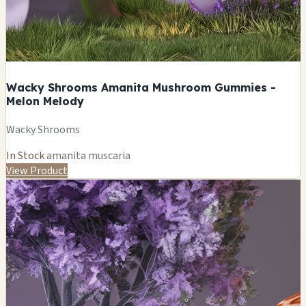
Wacky Shrooms Amanita Mushroom Gummies -
Melon Melody
Wacky Shrooms
In Stock
amanita muscaria
View Product