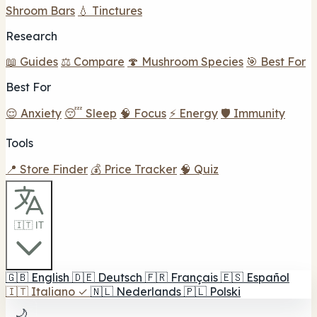
Shroom Bars
💧 Tinctures
Research
📖 Guides
⚖️ Compare
🍄 Mushroom Species
🎯 Best For
Best For
😌 Anxiety
😴 Sleep
🧠 Focus
⚡ Energy
🛡️ Immunity
Tools
📍 Store Finder
💰 Price Tracker
🧠 Quiz
🇮🇹 IT
🇬🇧
English
🇩🇪
Deutsch
🇫🇷
Français
🇪🇸
Español
🇮🇹
Italiano
✓
🇳🇱
Nederlands
🇵🇱
Polski
🌙