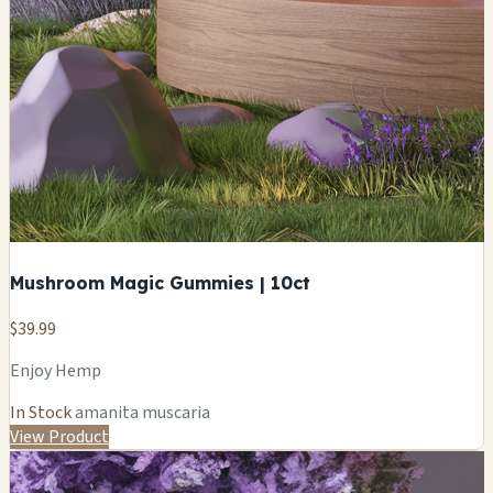
Mushroom Magic Gummies | 10ct
$39.99
Enjoy Hemp
In Stock
amanita muscaria
View Product