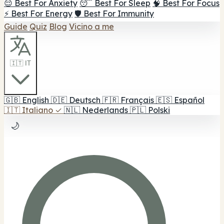
😌 Best For Anxiety
😴 Best For Sleep
🧠 Best For Focus
⚡ Best For Energy
🛡️ Best For Immunity
Guide
Quiz
Blog
Vicino a me
🇮🇹 IT
🇬🇧
English
🇩🇪
Deutsch
🇫🇷
Français
🇪🇸
Español
🇮🇹
Italiano
✓
🇳🇱
Nederlands
🇵🇱
Polski
🌙