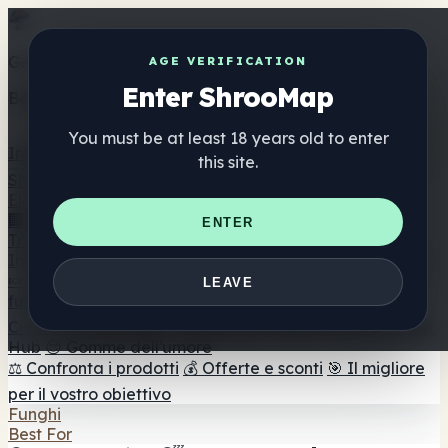
Get the ShrooMap app
AGE VERIFICATION
Enter ShrooMap
Better than mobile web — one tap away
You must be at least 18 years old to enter
Install
this site.
Shroo
Map
Elenco
🏢 Elenco dei marchi
📍 Trova il negozio di testa
🔮
ENTER
Trova il negozio intelligente
🛒 Negozi di teste online
Integratori
🍬 Gomme ai funghi
💊 Capsule di funghi
💧 Tinture di
LEAVE
funghi
🫙 Polveri di funghi
☕ Caffè ai funghi
🍫
Cioccolato ai funghi
💨 Mushroom Vapes
🍫 Shroom Bar
Hub
😌 Gomme dell'umore
⚖️ Confronta i prodotti
💰 Offerte e sconti
🎯 Il migliore
per il vostro obiettivo
Funghi
Best For