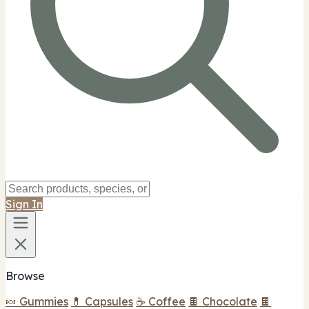
Sign In
Browse
🍬 Gummies
💊 Capsules
☕ Coffee
🍫 Chocolate
🍫