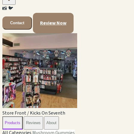
📸
🐦
Review Now
Contact
Store Front / Kicks On Seventh
Products
Reviews
About
All Categories
Mushroom Gummies