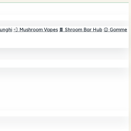
funghi
💨 Mushroom Vapes
🍫 Shroom Bar Hub
😌 Gomme