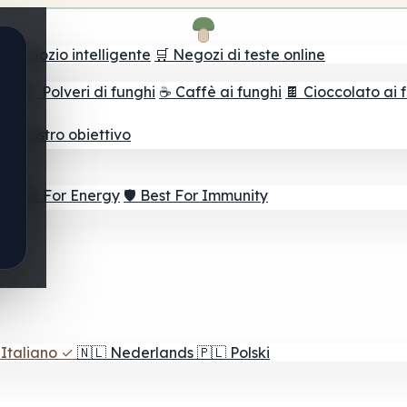
il negozio intelligente
🛒 Negozi di teste online
ghi
🫙 Polveri di funghi
☕ Caffè ai funghi
🍫 Cioccolato ai 
3
r il vostro obiettivo
⚡ Best For Energy
🛡️ Best For Immunity
Italiano
✓
🇳🇱
Nederlands
🇵🇱
Polski