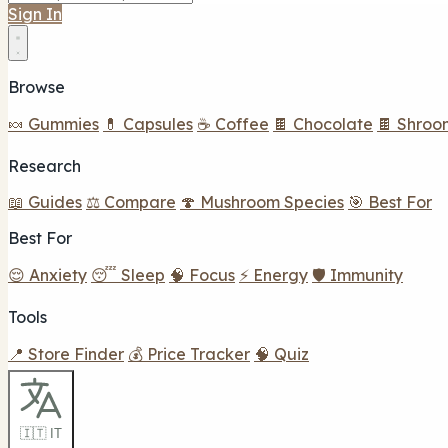
Sign In
Browse
🍬 Gummies
💊 Capsules
☕ Coffee
🍫 Chocolate
🍫 Shroo
Research
📖 Guides
⚖️ Compare
🍄 Mushroom Species
🎯 Best For
Best For
😌 Anxiety
😴 Sleep
🧠 Focus
⚡ Energy
🛡️ Immunity
Tools
📍 Store Finder
💰 Price Tracker
🧠 Quiz
🇮🇹 IT