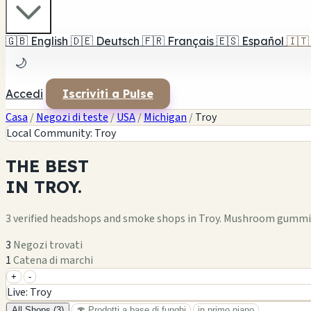
🇬🇧
English
🇩🇪
Deutsch
🇫🇷
Français
🇪🇸
Español
🇮🇹
🌙
Accedi
Iscriviti a Pulse
Casa
/
Negozi di teste
/
USA
/
Michigan
/
Troy
Local Community: Troy
THE
BEST
IN
TROY.
3 verified headshops and smoke shops in Troy. Mushroom gummies
3
Negozi trovati
1
Catena di marchi
+
-
+
Live: Troy
−
All Shops (3)
🍄 Prodotti a base di funghi
in primo piano