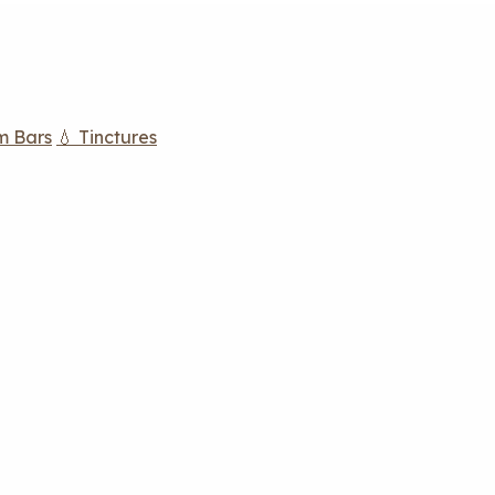
m Bars
💧 Tinctures