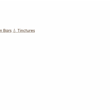
m Bars
💧 Tinctures