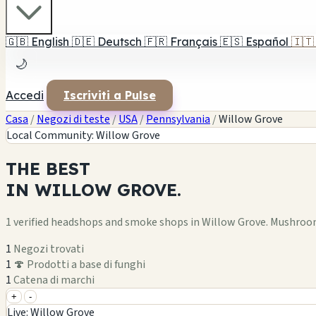
🇬🇧
English
🇩🇪
Deutsch
🇫🇷
Français
🇪🇸
Español
🇮🇹
🌙
Accedi
Iscriviti a Pulse
Casa
/
Negozi di teste
/
USA
/
Pennsylvania
/
Willow Grove
Local Community: Willow Grove
THE
BEST
IN
WILLOW GROVE.
1 verified headshops and smoke shops in Willow Grove. Mushroo
1
Negozi trovati
1
🍄 Prodotti a base di funghi
1
Catena di marchi
+
-
+
Live: Willow Grove