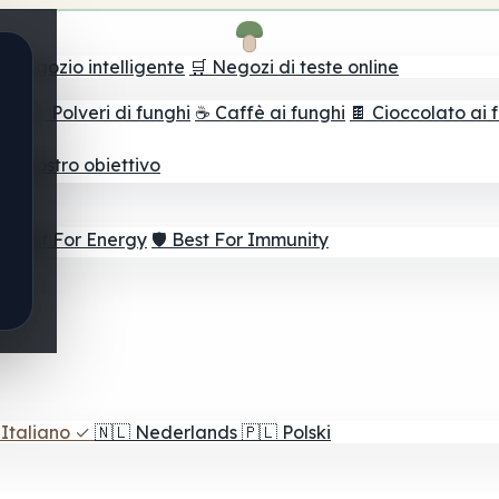
il negozio intelligente
🛒 Negozi di teste online
ghi
🫙 Polveri di funghi
☕ Caffè ai funghi
🍫 Cioccolato ai 
r il vostro obiettivo
⚡ Best For Energy
🛡️ Best For Immunity
Italiano
✓
🇳🇱
Nederlands
🇵🇱
Polski