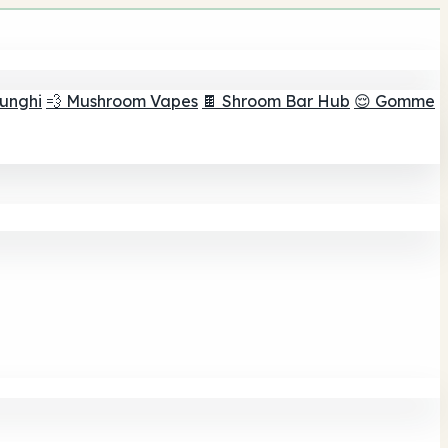
funghi
💨 Mushroom Vapes
🍫 Shroom Bar Hub
😌 Gomme