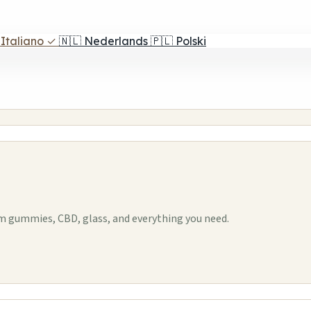
Italiano
✓
🇳🇱
Nederlands
🇵🇱
Polski
m gummies, CBD, glass, and everything you need.
1