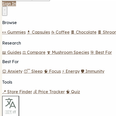
Sign In
Browse
🍬 Gummies
💊 Capsules
☕ Coffee
🍫 Chocolate
🍫 Shroo
Research
📖 Guides
⚖️ Compare
🍄 Mushroom Species
🎯 Best For
Best For
😌 Anxiety
😴 Sleep
🧠 Focus
⚡ Energy
🛡️ Immunity
Tools
📍 Store Finder
💰 Price Tracker
🧠 Quiz
🇮🇹 IT