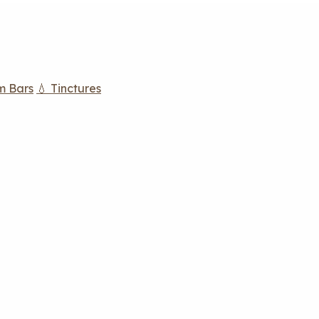
m Bars
💧 Tinctures