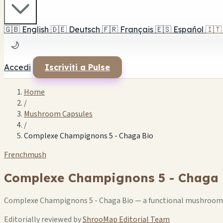
🇬🇧
English
🇩🇪
Deutsch
🇫🇷
Français
🇪🇸
Español
🇮🇹
🌙
Accedi
Iscriviti a Pulse
Home
/
Mushroom Capsules
/
Complexe Champignons 5 - Chaga Bio
Frenchmush
Complexe Champignons 5 - Chaga 
Complexe Champignons 5 - Chaga Bio — a functional mushroom c
Editorially reviewed by
ShrooMap Editorial Team