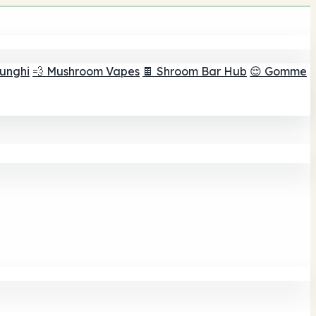
funghi
💨 Mushroom Vapes
🍫 Shroom Bar Hub
😌 Gomme