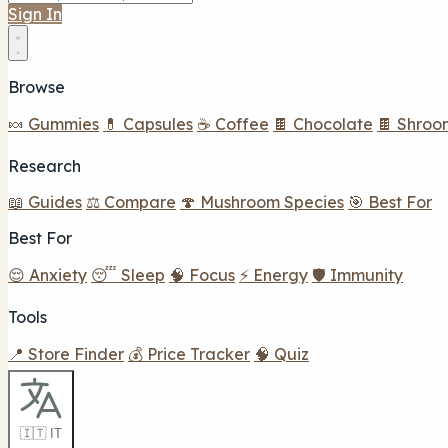
Sign In
Browse
🍬 Gummies
💊 Capsules
☕ Coffee
🍫 Chocolate
🍫 Shroo
Research
📖 Guides
⚖️ Compare
🍄 Mushroom Species
🎯 Best For
Best For
😌 Anxiety
😴 Sleep
🧠 Focus
⚡ Energy
🛡️ Immunity
Tools
📍 Store Finder
💰 Price Tracker
🧠 Quiz
🇮🇹 IT