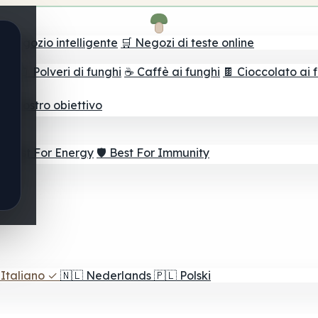
il negozio intelligente
🛒 Negozi di teste online
ghi
🫙 Polveri di funghi
☕ Caffè ai funghi
🍫 Cioccolato ai 
r il vostro obiettivo
⚡ Best For Energy
🛡️ Best For Immunity
Italiano
✓
🇳🇱
Nederlands
🇵🇱
Polski