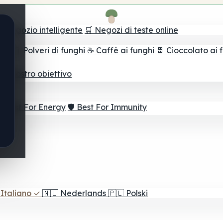
il negozio intelligente
🛒 Negozi di teste online
ghi
🫙 Polveri di funghi
☕ Caffè ai funghi
🍫 Cioccolato ai 
r il vostro obiettivo
⚡ Best For Energy
🛡️ Best For Immunity
Italiano
✓
🇳🇱
Nederlands
🇵🇱
Polski