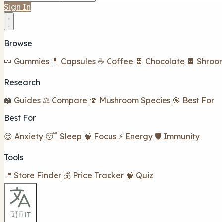
Sign In
Browse
🍬 Gummies
💊 Capsules
☕ Coffee
🍫 Chocolate
🍫 Shroo
Research
📖 Guides
⚖️ Compare
🍄 Mushroom Species
🎯 Best For
Best For
😌 Anxiety
😴 Sleep
🧠 Focus
⚡ Energy
🛡️ Immunity
Tools
📍 Store Finder
💰 Price Tracker
🧠 Quiz
🇮🇹 IT