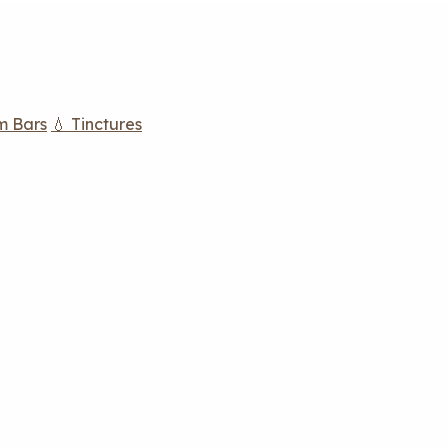
m Bars
💧 Tinctures