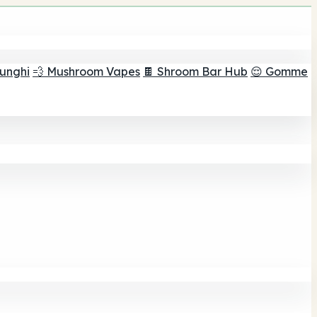
funghi
💨 Mushroom Vapes
🍫 Shroom Bar Hub
😌 Gomme