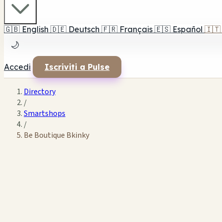
🇬🇧
English
🇩🇪
Deutsch
🇫🇷
Français
🇪🇸
Español
🇮🇹
🌙
Accedi
Iscriviti a Pulse
Directory
/
Smartshops
/
Be Boutique Bkinky